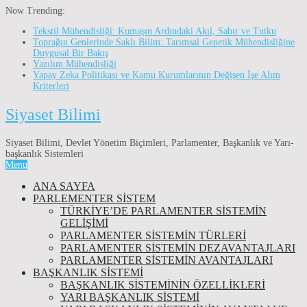
Now Trending:
Tekstil Mühendisliği: Kumaşın Ardındaki Akıl, Sabır ve Tutku
Toprağın Genlerinde Saklı Bilim: Tarımsal Genetik Mühendisliğine
Duygusal Bir Bakış
Yazılım Mühendisliği
Yapay Zeka Politikası ve Kamu Kurumlarının Değişen İşe Alım
Kriterleri
Siyaset Bilimi
Siyaset Bilimi, Devlet Yönetim Biçimleri, Parlamenter, Başkanlık ve Yarı-
başkanlık Sistemleri
Menu
ANA SAYFA
PARLEMENTER SİSTEM
TÜRKIYE’DE PARLAMENTER SISTEMIN
GELIŞIMI
PARLAMENTER SİSTEMİN TÜRLERİ
PARLAMENTER SİSTEMİN DEZAVANTAJLARI
PARLAMENTER SİSTEMİN AVANTAJLARI
BAŞKANLIK SİSTEMİ
BAŞKANLIK SISTEMININ ÖZELLIKLERI
YARI BAŞKANLIK SISTEMI