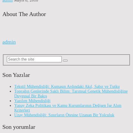
admin
Mayıs 8, 2018
About The Author
admin
Son Yazılar
Tekstil Mühendisliği: Kumaşın Ardındaki Akıl, Sabır ve Tutku
Toprağın Genlerinde Saklı Bilim: Tarımsal Genetik Mühendisliğine
Duygusal Bir Bakış
Yazılım Mühendisliği
Yapay Zeka Politikası ve Kamu Kurumlarının Değişen İşe Alım
Kriterleri
Uzay Mühendisliği: Sınırların Ötesine Uzanan Bir Yolculuk
Son yorumlar