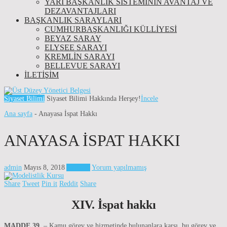
YARI BAŞKANLIK SISTEMININ AVANTAJ VE
DEZAVANTAJLARI
BAŞKANLIK SARAYLARI
CUMHURBAŞKANLIĞI KÜLLİYESİ
BEYAZ SARAY
ELYSEE SARAYI
KREMLIN SARAYI
BELLEVUE SARAYI
İLETIŞIM
Siyaset Bilimi
Siyaset Bilimi Hakkında Herşey!
İncele
Ana sayfa
-
Anayasa İspat Hakkı
ANAYASA İSPAT HAKKI
admin
Mayıs 8, 2018
Anayasa
Yorum yapılmamış
Share
Tweet
Pin it
Reddit
Share
XIV. İspat hakkı
MADDE 39
. – Kamu görev ve hizmetinde bulunanlara karşı, bu görev ve