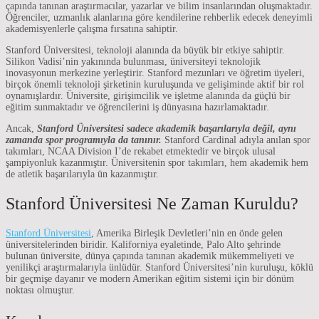
çapında tanınan araştırmacılar, yazarlar ve bilim insanlarından oluşmaktadır.
Öğrenciler, uzmanlık alanlarına göre kendilerine rehberlik edecek deneyimli
akademisyenlerle çalışma fırsatına sahiptir.
Stanford Üniversitesi, teknoloji alanında da büyük bir etkiye sahiptir.
Silikon Vadisi’nin yakınında bulunması, üniversiteyi teknolojik
inovasyonun merkezine yerleştirir. Stanford mezunları ve öğretim üyeleri,
birçok önemli teknoloji şirketinin kuruluşunda ve gelişiminde aktif bir rol
oynamışlardır. Üniversite, girişimcilik ve işletme alanında da güçlü bir
eğitim sunmaktadır ve öğrencilerini iş dünyasına hazırlamaktadır.
Ancak,
Stanford Üniversitesi sadece akademik başarılarıyla değil, aynı
zamanda spor programıyla da tanınır.
Stanford Cardinal adıyla anılan spor
takımları, NCAA Division I’de rekabet etmektedir ve birçok ulusal
şampiyonluk kazanmıştır. Üniversitenin spor takımları, hem akademik hem
de atletik başarılarıyla ün kazanmıştır.
Stanford Üniversitesi Ne Zaman Kuruldu?
Stanford Üniversitesi
, Amerika Birleşik Devletleri’nin en önde gelen
üniversitelerinden biridir. Kaliforniya eyaletinde, Palo Alto şehrinde
bulunan üniversite, dünya çapında tanınan akademik mükemmeliyeti ve
yenilikçi araştırmalarıyla ünlüdür. Stanford Üniversitesi’nin kuruluşu, köklü
bir geçmişe dayanır ve modern Amerikan eğitim sistemi için bir dönüm
noktası olmuştur.