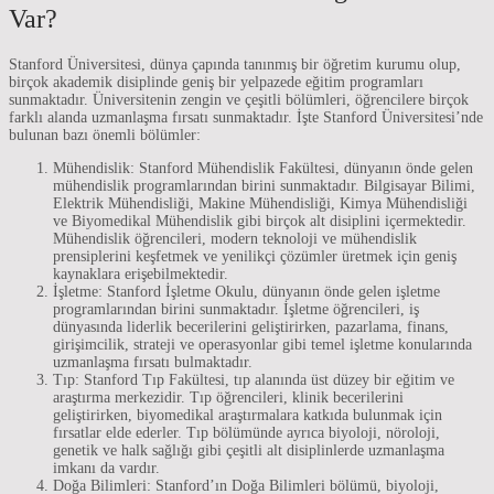
Var?
Stanford Üniversitesi, dünya çapında tanınmış bir öğretim kurumu olup,
birçok akademik disiplinde geniş bir yelpazede eğitim programları
sunmaktadır. Üniversitenin zengin ve çeşitli bölümleri, öğrencilere birçok
farklı alanda uzmanlaşma fırsatı sunmaktadır. İşte Stanford Üniversitesi’nde
bulunan bazı önemli bölümler:
Mühendislik: Stanford Mühendislik Fakültesi, dünyanın önde gelen
mühendislik programlarından birini sunmaktadır. Bilgisayar Bilimi,
Elektrik Mühendisliği, Makine Mühendisliği, Kimya Mühendisliği
ve Biyomedikal Mühendislik gibi birçok alt disiplini içermektedir.
Mühendislik öğrencileri, modern teknoloji ve mühendislik
prensiplerini keşfetmek ve yenilikçi çözümler üretmek için geniş
kaynaklara erişebilmektedir.
İşletme: Stanford İşletme Okulu, dünyanın önde gelen işletme
programlarından birini sunmaktadır. İşletme öğrencileri, iş
dünyasında liderlik becerilerini geliştirirken, pazarlama, finans,
girişimcilik, strateji ve operasyonlar gibi temel işletme konularında
uzmanlaşma fırsatı bulmaktadır.
Tıp: Stanford Tıp Fakültesi, tıp alanında üst düzey bir eğitim ve
araştırma merkezidir. Tıp öğrencileri, klinik becerilerini
geliştirirken, biyomedikal araştırmalara katkıda bulunmak için
fırsatlar elde ederler. Tıp bölümünde ayrıca biyoloji, nöroloji,
genetik ve halk sağlığı gibi çeşitli alt disiplinlerde uzmanlaşma
imkanı da vardır.
Doğa Bilimleri: Stanford’ın Doğa Bilimleri bölümü, biyoloji,