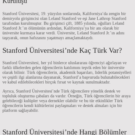
Kuruluşu
Stanford Üniversitesi, 19. yüzyılın sonlarında, Kaliforniya’da zengin bir
demiryolu girişimcisi olan Leland Stanford ve eşi Jane Lathrop Stanford
tarafından kurulmuştur. Bu girişimci çift, 1885 yılında, oğulları Leland
Stanford Jr.’ın ölümünün ardından, Kaliforniya’ya bir anı olarak bir
üniversite kurmaya karar verdi. Üniversite, Leland Stanford Jr.’ın adını
taşıyarak, onun hafızasını yaşatmayı amaçlamaktaydı.
Stanford Üniversitesi’nde Kaç Türk Var?
Stanford Üniversitesi, her yıl binlerce uluslararası öğrenciyi ağırlayan ve
farklı ülkelerden gelen öğrencilerin katılımını teşvik eden bir üniversite
olarak bilinir. Türk öğrencilerin, akademik başarıları, liderlik potansiyelleri
ve çeşitli ilgi alanlarına dayanarak, Stanford’a başvuruda bulunabilecekleri
ve kabul edilebilecekleri birçok fırsat ve kaynak sunulmaktadır.
Ayrıca, Stanford Üniversitesi’nde Türk öğrencilere yönelik destek ve
topluluk oluşturma çabaları da vardır. Örneğin, Türk öğrencilerin bir araya
gelebileceği kulüpler veya dernekler olabilir ve bu tür etkinlikler Türk
öğrencilerin kendi kültürlerini paylaşmaları ve destek almaları için bir
platform sağlayabilir.
Stanford Üniversitesi’nde Hangi Bölümler