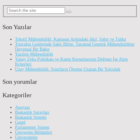
Son Yazılar
Tekstil Mühendisliği: Kumaşın Ardındaki Akıl, Sabır ve Tutku
Toprağın Genlerinde Saklı Bilim: Tarımsal Genetik Mühendisliğine
Duygusal Bir Bakış
Yazılım Mühendisliği
Yapay Zeka Politikası ve Kamu Kurumlarının Değişen İşe Alım
Kriterleri
Uzay Mühendisliği: Sınırların Ötesine Uzanan Bir Yolculuk
Son yorumlar
Kategoriler
Anayasa
Başkanlık Sarayları
Başkanlık Sistemi
Genel
Parlamenter Sistem
Üniversite Bölümleri
Üniversiteler