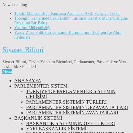
Now Trending:
Tekstil Mühendisliği: Kumaşın Ardındaki Akıl, Sabır ve Tutku
Toprağın Genlerinde Saklı Bilim: Tarımsal Genetik Mühendisliğine
Duygusal Bir Bakış
Yazılım Mühendisliği
Yapay Zeka Politikası ve Kamu Kurumlarının Değişen İşe Alım
Kriterleri
Siyaset Bilimi
Siyaset Bilimi, Devlet Yönetim Biçimleri, Parlamenter, Başkanlık ve Yarı-
başkanlık Sistemleri
Menu
ANA SAYFA
PARLEMENTER SİSTEM
TÜRKIYE’DE PARLAMENTER SISTEMIN
GELIŞIMI
PARLAMENTER SİSTEMİN TÜRLERİ
PARLAMENTER SİSTEMİN DEZAVANTAJLARI
PARLAMENTER SİSTEMİN AVANTAJLARI
BAŞKANLIK SİSTEMİ
BAŞKANLIK SISTEMININ ÖZELLIKLERI
YARI BAŞKANLIK SISTEMI