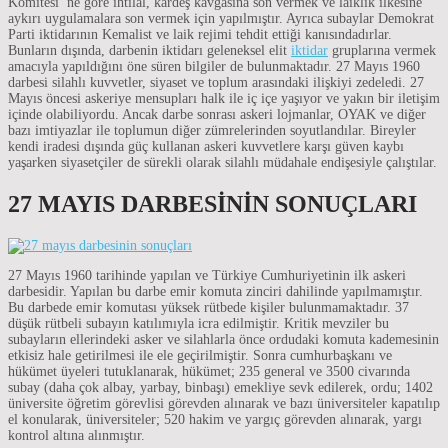
Komitesi’ ne göre ihtilal, kardeş kavgasına son vermek ve laiklik ilkesine
aykırı uygulamalara son vermek için yapılmıştır. Ayrıca subaylar Demokrat
Parti iktidarının Kemalist ve laik rejimi tehdit ettiği kanısındadırlar.
Bunların dışında, darbenin iktidarı geleneksel elit
iktidar
gruplarına vermek
amacıyla yapıldığını öne süren bilgiler de bulunmaktadır. 27 Mayıs 1960
darbesi silahlı kuvvetler, siyaset ve toplum arasındaki ilişkiyi zedeledi. 27
Mayıs öncesi askeriye mensupları halk ile iç içe yaşıyor ve yakın bir iletişim
içinde olabiliyordu. Ancak darbe sonrası askeri lojmanlar, OYAK ve diğer
bazı imtiyazlar ile toplumun diğer zümrelerinden soyutlandılar. Bireyler
kendi iradesi dışında güç kullanan askeri kuvvetlere karşı güven kaybı
yaşarken siyasetçiler de sürekli olarak silahlı müdahale endişesiyle çalıştılar.
27 MAYIS DARBESİNİN SONUÇLARI
27 Mayıs 1960 tarihinde yapılan ve Türkiye Cumhuriyetinin ilk askeri
darbesidir. Yapılan bu darbe emir komuta zinciri dahilinde yapılmamıştır.
Bu darbede emir komutası yüksek rütbede kişiler bulunmamaktadır. 37
düşük rütbeli subayın katılımıyla icra edilmiştir. Kritik mevziler bu
subayların ellerindeki asker ve silahlarla önce ordudaki komuta kademesinin
etkisiz hale getirilmesi ile ele geçirilmiştir. Sonra cumhurbaşkanı ve
hükümet üyeleri tutuklanarak, hükümet; 235 general ve 3500 civarında
subay (daha çok albay, yarbay, binbaşı) emekliye sevk edilerek, ordu; 1402
üniversite öğretim görevlisi görevden alınarak ve bazı üniversiteler kapatılıp
el konularak, üniversiteler; 520 hakim ve yargıç görevden alınarak, yargı
kontrol altına alınmıştır.