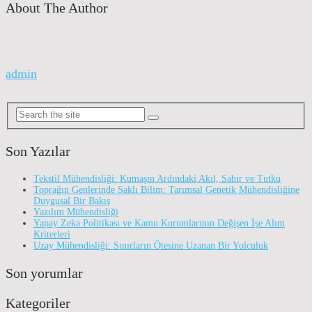
About The Author
admin
Son Yazılar
Tekstil Mühendisliği: Kumaşın Ardındaki Akıl, Sabır ve Tutku
Toprağın Genlerinde Saklı Bilim: Tarımsal Genetik Mühendisliğine
Duygusal Bir Bakış
Yazılım Mühendisliği
Yapay Zeka Politikası ve Kamu Kurumlarının Değişen İşe Alım
Kriterleri
Uzay Mühendisliği: Sınırların Ötesine Uzanan Bir Yolculuk
Son yorumlar
Kategoriler