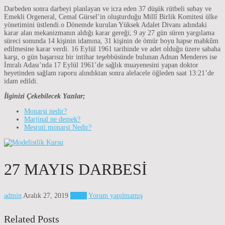
Darbeden sonra darbeyi planlayan ve icra eden 37 düşük rütbeli subay ve
Emekli Orgeneral, Cemal Gürsel’in oluşturduğu Millî Birlik Komitesi ülke
yönetimini üstlendi.o Dönemde kurulan Yüksek Adalet Divanı adındaki
karar alan mekanizmanın aldığı karar gereği; 9 ay 27 gün süren yargılama
süreci sonunda 14 kişinin idamına, 31 kişinin de ömür boyu hapse mahkûm
edilmesine karar verdi. 16 Eylül 1961 tarihinde ve adet olduğu üzere sabaha
karşı, o gün başarısız bir intihar teşebbüsünde bulunan Adnan Menderes ise
İmralı Adası’nda 17 Eylül 1961’de sağlık muayenesini yapan doktor
heyetinden sağlam raporu alındıktan sonra alelacele öğleden saat 13:21’de
idam edildi.
İlginizi Çekebilecek Yazılar;
Monarşi nedir?
Marjinal ne demek?
Meşruti monarşi Nedir?
27 MAYIS DARBESİ
admin
Aralık 27, 2019
Genel
Yorum yapılmamış
Related Posts