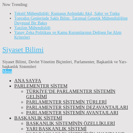
Now Trending:
Tekstil Mühendisliği: Kumaşın Ardındaki Akıl, Sabır ve Tutku
Toprağın Genlerinde Saklı Bilim: Tarımsal Genetik Mühendisliğine
Duygusal Bir Bakış
Yazılım Mühendisliği
Yapay Zeka Politikası ve Kamu Kurumlarının Değişen İşe Alım
Kriterleri
Siyaset Bilimi
Siyaset Bilimi, Devlet Yönetim Biçimleri, Parlamenter, Başkanlık ve Yarı-
başkanlık Sistemleri
Menu
ANA SAYFA
PARLEMENTER SİSTEM
TÜRKIYE’DE PARLAMENTER SISTEMIN
GELIŞIMI
PARLAMENTER SİSTEMİN TÜRLERİ
PARLAMENTER SİSTEMİN DEZAVANTAJLARI
PARLAMENTER SİSTEMİN AVANTAJLARI
BAŞKANLIK SİSTEMİ
BAŞKANLIK SISTEMININ ÖZELLIKLERI
YARI BAŞKANLIK SISTEMI