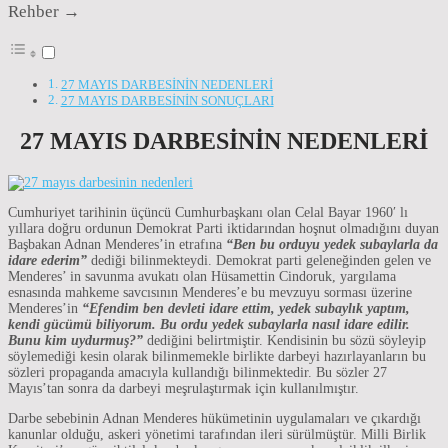
Rehber →
27 MAYIS DARBESİNİN NEDENLERİ
27 MAYIS DARBESİNİN SONUÇLARI
27 MAYIS DARBESİNİN NEDENLERİ
Cumhuriyet tarihinin üçüncü Cumhurbaşkanı olan Celal Bayar 1960′ lı
yıllara doğru ordunun Demokrat Parti iktidarından hoşnut olmadığını duyan
Başbakan Adnan Menderes’in etrafına
“Ben bu orduyu yedek subaylarla da
idare ederim”
dediği bilinmekteydi. Demokrat parti geleneğinden gelen ve
Menderes’ in savunma avukatı olan Hüsamettin Cindoruk, yargılama
esnasında mahkeme savcısının Menderes’e bu mevzuyu sorması üzerine
Menderes’in
“Efendim ben devleti idare ettim, yedek subaylık yaptım,
kendi gücümü biliyorum. Bu ordu yedek subaylarla nasıl idare edilir.
Bunu kim uydurmuş?”
dediğini belirtmiştir. Kendisinin bu sözü söyleyip
söylemediği kesin olarak bilinmemekle birlikte darbeyi hazırlayanların bu
sözleri propaganda amacıyla kullandığı bilinmektedir. Bu sözler 27
Mayıs’tan sonra da darbeyi meşrulaştırmak için kullanılmıştır.
Darbe sebebinin Adnan Menderes hükümetinin uygulamaları ve çıkardığı
kanunlar olduğu, askeri yönetimi tarafından ileri sürülmüştür. Milli Birlik