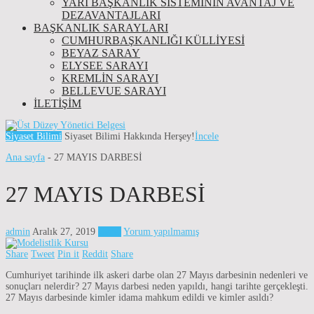
YARI BAŞKANLIK SISTEMININ AVANTAJ VE
DEZAVANTAJLARI
BAŞKANLIK SARAYLARI
CUMHURBAŞKANLIĞI KÜLLİYESİ
BEYAZ SARAY
ELYSEE SARAYI
KREMLIN SARAYI
BELLEVUE SARAYI
İLETIŞIM
Siyaset Bilimi
Siyaset Bilimi Hakkında Herşey!
İncele
Ana sayfa
-
27 MAYIS DARBESİ
27 MAYIS DARBESİ
admin
Aralık 27, 2019
Genel
Yorum yapılmamış
Share
Tweet
Pin it
Reddit
Share
Cumhuriyet tarihinde ilk askeri darbe olan 27 Mayıs darbesinin nedenleri ve
sonuçları nelerdir? 27 Mayıs darbesi neden yapıldı, hangi tarihte gerçekleşti.
27 Mayıs darbesinde kimler idama mahkum edildi ve kimler asıldı?