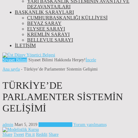
YARI BAŞKANLIK SISTEMININ AVANTAJ VE
DEZAVANTAJLARI
BAŞKANLIK SARAYLARI
CUMHURBAŞKANLIĞI KÜLLİYESİ
BEYAZ SARAY
ELYSEE SARAYI
KREMLIN SARAYI
BELLEVUE SARAYI
İLETIŞIM
Siyaset Bilimi
Siyaset Bilimi Hakkında Herşey!
İncele
Ana sayfa
-
Türkiye’de Parlamenter Sistemin Gelişimi
TÜRKIYE’DE
PARLAMENTER SISTEMIN
GELIŞIMI
admin
Mart 5, 2019
Parlamenter Sistem
Yorum yapılmamış
Share
Tweet
Pin it
Reddit
Share