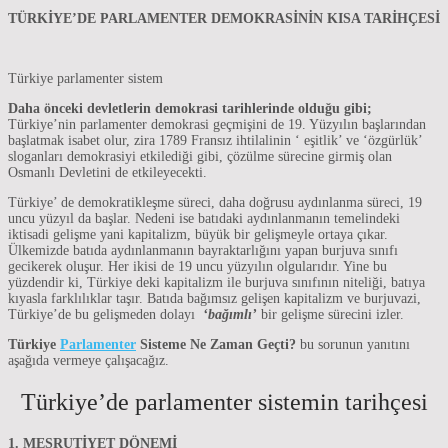
TÜRKİYE’DE PARLAMENTER DEMOKRASİNİN KISA TARİHÇESİ
Türkiye parlamenter sistem
Daha önceki devletlerin demokrasi tarihlerinde olduğu gibi;
Türkiye’nin parlamenter demokrasi geçmişini de 19. Yüzyılın başlarından
başlatmak isabet olur, zira 1789 Fransız ihtilalinin ‘ eşitlik’ ve ‘özgürlük’
sloganları demokrasiyi etkilediği gibi, çözülme sürecine girmiş olan
Osmanlı Devletini de etkileyecekti.
Türkiye’ de demokratikleşme süreci, daha doğrusu aydınlanma süreci, 19
uncu yüzyıl da başlar. Nedeni ise batıdaki aydınlanmanın temelindeki
iktisadi gelişme yani kapitalizm, büyük bir gelişmeyle ortaya çıkar.
Ülkemizde batıda aydınlanmanın bayraktarlığını yapan burjuva sınıfı
gecikerek oluşur. Her ikisi de 19 uncu yüzyılın olgularıdır. Yine bu
yüzdendir ki, Türkiye deki kapitalizm ile burjuva sınıfının niteliği, batıya
kıyasla farklılıklar taşır. Batıda bağımsız gelişen kapitalizm ve burjuvazi,
Türkiye’de bu gelişmeden dolayı
‘bağımlı’
bir gelişme sürecini izler.
Türkiye
Parlamenter
Sisteme Ne Zaman Geçti?
bu sorunun yanıtını
aşağıda vermeye çalışacağız.
Türkiye’de parlamenter sistemin tarihçesi
1. MEŞRUTİYET DÖNEMİ