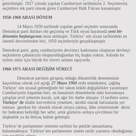
getirilmiştir. 1927 yılında yapılan Cumhuriyet tarihimizin 2. Seçimlerini,
seçimlere tek parti olarak giren Cumhuriyet Halk Fıkrası kazanmıştır.
1950-1960 ARASI DÖNEM
14 Mayıs 1950 tarihinde yapılan genel seçimler sonucunda
Demokrat parti iktidarı ele geçirmiş ve Türk siyasi hayatında
yeni bir
dönemin başlangıcına
imza atılmıştır. Türkiye’ nin siyasi tarihindeki en
önemli devrimlerden biri, 1950 seçimleriyle gerçekleşmiştir.
Demokrat parti, genç cumhuriyetin devrimci kadrosunu oluşturan devletçi-
seçkinlerin çabalarıyla oluşturulduğundan hiç kuşku yoktur. Aslında bu
eylem onlar için büyük bir özveri anlamı taşıyordu.
1960-1971 ARASI DEĞİŞİM SÜRECİ
Demokrat partinin girişmiş olduğu diktatörlük denemesinin
kaçınılmaz olarak yol açtığı
27 Mayıs 1960
ordu müdahalesi, çağdaş
Türkiye’ nin siyasal geleneğinde bir takım köklü değişiklikler yaratmıştır.
Cumhuriyetin başından beri, en bunalımlı dönemlerde dahi korunmaya
çalışılan sivil yönetim kuralı, çok ağır bir darbe almıştır. O tarihten sonra
Türkiye’ de
silahlı kuvvetlerin yönetimi, sürekli olarak hafızalarda yer
tutması gereken bir olasılık olarak ortaya çıkmış, ülke yönetiminde derin
bir buhranın belirdiği her sefer, artık gözlerin orduya çevrilmesi bir
alışkanlık ya da ihtiyaç haline gelmiştir.
Türkiye’de parlamenter sistemin tarihini bu şekilde tamamlamış
bulunmaktayız. Türkiye’nin parlamenter sistem tarihi yazımızı okuduğunuz
için teşekkür ederiz.