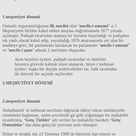
1.meşrutiyet dönemi
Osmanlı imparatorluğunun
ilk meclisi
olan
‘meclis-i umumi’
si 1.
Meşrutiyetle birlikte kabul edilen anayasa doğrultusunda 1877 yılında
açılmıştır. Padişah tarafından atanmış bir kurulun hazırladığı ve padişahın
tek yanlı olarak kabul edip, yayınladığı 1876 anayasasında yer alan bir
maddeye göre, bir parlamento kurulacak bu parlamento
‘meclis-i umumi’
ve
‘meclis-i ayan’
adında 2 meclisten oluşacaktı.
Ayan heyetini üyeleri, padişah tarafından ve ömürleri
boyunca görevde kalmak üzere atanacak, heyet-i mebusan
üyeleri, başka bir deyişle milletvekilleri ise, halk tarafından
iki dereceli bir seçimle seçilecekti.
2.MEŞRUTİYET DÖNEMİ
2.meşrutiyet dönemi
Abdulhamid’ in mebusan meclisini dağıtarak ülkeyi tekrar mutlakıyetle
yönetmeye başlaması, aydın çevrelerde git gide yoğunlaşan bir muhalefet
uyandırmış,
‘Genç Türkler’
adı verilen bu muhalefet hareketi
‘Genç
Osmanlılar’
dan daha geniş bir çevrenin malı olmuştur.
İttihat ve terakki nin 23 Temmuz 1908’de hürriyeti ilan etmesi ve