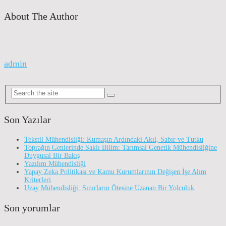
About The Author
admin
Son Yazılar
Tekstil Mühendisliği: Kumaşın Ardındaki Akıl, Sabır ve Tutku
Toprağın Genlerinde Saklı Bilim: Tarımsal Genetik Mühendisliğine
Duygusal Bir Bakış
Yazılım Mühendisliği
Yapay Zeka Politikası ve Kamu Kurumlarının Değişen İşe Alım
Kriterleri
Uzay Mühendisliği: Sınırların Ötesine Uzanan Bir Yolculuk
Son yorumlar