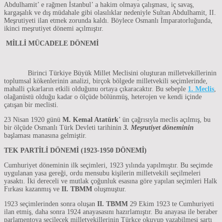
Abdulhamit’ e rağmen İstanbul’ a hakim olmaya çalışması, iç savaş,
kargaşalık ve dış müdahale gibi olasılıklar nedeniyle Sultan Abdulhamit, II.
Meşrutiyeti ilan etmek zorunda kaldı. Böylece Osmanlı İmparatorluğunda,
ikinci meşrutiyet dönemi açılmıştır.
MİLLİ MÜCADELE DÖNEMİ
Birinci Türkiye Büyük Millet Meclisini oluşturan milletvekillerinin
toplumsal kökenlerinin analizi, birçok bölgede milletvekili seçimlerinde,
mahalli çıkarların etkili olduğunu ortaya çıkaracaktır. Bu sebeple
1. Meclis
,
olağanüstü olduğu kadar o ölçüde bölünmüş, heterojen ve kendi içinde
çatışan bir meclisti.
23 Nisan 1920 günü
M. Kemal Atatürk
’ ün çağrısıyla meclis açılmış, bu
bir ölçüde Osmanlı Türk Devleti tarihinin
3. Meşrutiyet döneminin
başlaması manasına gelmiştir.
TEK PARTİLİ DÖNEMİ (1923-1950 DÖNEMİ)
Cumhuriyet döneminin ilk seçimleri, 1923 yılında yapılmıştır. Bu seçimde
uygulanan yasa gereği, ordu mensubu kişilerin milletvekili seçilmeleri
yasaktı. İki dereceli ve mutlak çoğunluk esasına göre yapılan seçimleri Halk
Fırkası kazanmış ve
II. TBMM
oluşmuştur.
1923 seçimlerinden sonra oluşan
II. TBMM
29 Ekim 1923 te Cumhuriyeti
ilan etmiş, daha sonra 1924 anayasasını hazırlamıştır. Bu anayasa ile beraber
parlamentoya seçilecek milletvekillerinin Türkçe okuyup yazabilmesi şartı