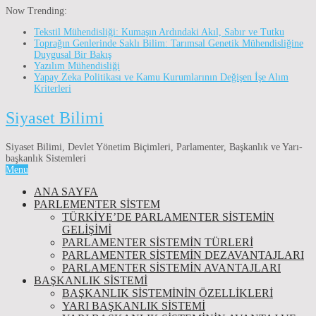
Now Trending:
Tekstil Mühendisliği: Kumaşın Ardındaki Akıl, Sabır ve Tutku
Toprağın Genlerinde Saklı Bilim: Tarımsal Genetik Mühendisliğine
Duygusal Bir Bakış
Yazılım Mühendisliği
Yapay Zeka Politikası ve Kamu Kurumlarının Değişen İşe Alım
Kriterleri
Siyaset Bilimi
Siyaset Bilimi, Devlet Yönetim Biçimleri, Parlamenter, Başkanlık ve Yarı-
başkanlık Sistemleri
Menu
ANA SAYFA
PARLEMENTER SİSTEM
TÜRKIYE’DE PARLAMENTER SISTEMIN
GELIŞIMI
PARLAMENTER SİSTEMİN TÜRLERİ
PARLAMENTER SİSTEMİN DEZAVANTAJLARI
PARLAMENTER SİSTEMİN AVANTAJLARI
BAŞKANLIK SİSTEMİ
BAŞKANLIK SISTEMININ ÖZELLIKLERI
YARI BAŞKANLIK SISTEMI