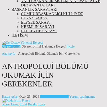
YARI BAŞKANLIK SISTEMININ AVANTAJ VE
DEZAVANTAJLARI
BAŞKANLIK SARAYLARI
CUMHURBAŞKANLIĞI KÜLLİYESİ
BEYAZ SARAY
ELYSEE SARAYI
KREMLIN SARAYI
BELLEVUE SARAYI
İLETIŞIM
Siyaset Bilimi
Siyaset Bilimi Hakkında Herşey!
İncele
Ana sayfa
-
Antropoloji Bölümü Okumak İçin Gerekenler
ANTROPOLOJI BÖLÜMÜ
OKUMAK İÇIN
GEREKENLER
Hasan Aslan
Ocak 25, 2024
Üniversite Bölümleri
Yorum yapılmamış
Share
Tweet
Pin it
Reddit
Share