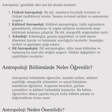
Antropoloji, genellikle dört ana dal altında incelenir:
Fiziksel Antropoloji:
Bu dal, insanların biyolojik evrimini ve
fiziksel özelliklerini inceler. İnsanın evrimsel tarihini ve anatomisini
araştırır.
Kültürel Antropoloji:
Kültürel antropologlar, farklı toplumların
geleneklerini, normlarını ve yaşam tarzlarını inceleyerek insan
kültürünü anlamaya çalışırlar. Bu dal, etnografik araştırmaları içerir.
Arkeoloji:
Arkeologlar, geçmiş uygarlıkları ve tarih öncesi
dönemleri kazılar ve buluntular aracılığıyla incelerler. İnsanlığın
tarihini ve geçmişini açığa çıkarır.
Dil Antropolojisi:
Dil antropologları, dilin insan kültürüne ve
toplumlarına nasıl etki ettiğini araştırır. Dildeki değişimleri ve
çeşitlilikleri incelerler.
Antropoloji Bölümünde Neler Öğrenilir?
Antropoloji bölümünde öğrenciler, insanlık tarihini, kültürel
çeşitliliği, etnografik yöntemleri ve sosyal bilimlerin
temellerini öğrenirler. Araştırma becerileri, gözlem
yetenekleri ve kültürel farkındalık kazanırlar. Bu bölüm,
öğrencilere dünya çapında birçok farklı kültürü anlama ve
değerlendirme fırsatı sunar.
Antropoloji Neden Önemlidir?