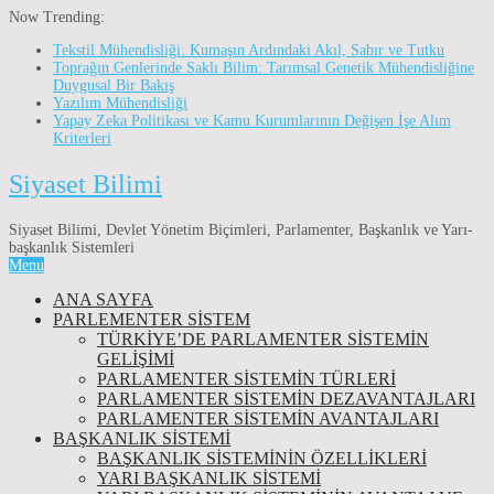
Now Trending:
Tekstil Mühendisliği: Kumaşın Ardındaki Akıl, Sabır ve Tutku
Toprağın Genlerinde Saklı Bilim: Tarımsal Genetik Mühendisliğine
Duygusal Bir Bakış
Yazılım Mühendisliği
Yapay Zeka Politikası ve Kamu Kurumlarının Değişen İşe Alım
Kriterleri
Siyaset Bilimi
Siyaset Bilimi, Devlet Yönetim Biçimleri, Parlamenter, Başkanlık ve Yarı-
başkanlık Sistemleri
Menu
ANA SAYFA
PARLEMENTER SİSTEM
TÜRKIYE’DE PARLAMENTER SISTEMIN
GELIŞIMI
PARLAMENTER SİSTEMİN TÜRLERİ
PARLAMENTER SİSTEMİN DEZAVANTAJLARI
PARLAMENTER SİSTEMİN AVANTAJLARI
BAŞKANLIK SİSTEMİ
BAŞKANLIK SISTEMININ ÖZELLIKLERI
YARI BAŞKANLIK SISTEMI