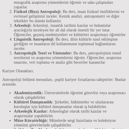
etnografik araştırma yöntemlerini öğrenir ve saha çalışmaları
yaparlar.
Fiziksel (Biyo) Antropoloji:
Bu ders, insan fiziksel özelliklerini ve
evrimsel gelişimini inceler. Kemik analizi, antropometri ve diğer
teknikler bu alanda kullanılır.
Arkeoloji:
Arkeoloji, insanlık tarihini kazılar ve buluntular
aracılığıyla inceleyen bir alt dal olarak önemli bir yer tutar.
Öğrenciler, geçmiş medeniyetleri ve kültürleri araştırmayı öğrenirler.
Linguistik Antropoloji:
Bu ders, dilin kültürle nasıl etkileşime
girdiğini ve insanların dil kullanımının toplumsal bağlamlarını
inceler.
Antropolojik Teori ve Yöntemler:
Bu ders, antropolojinin temel
teorilerini ve araştırma yöntemlerini öğretir. Öğrenciler, araştırma
tasarımı, veri toplama ve analiz gibi beceriler kazanırlar.
Kariyer Olanakları:
Antropoloji bölümü mezunları, çeşitli kariyer fırsatlarına sahiptirler. Bunlar
arasında:
Akademisyenlik:
Üniversitelerde öğretim görevlisi veya araştırmacı
olarak çalışabilirler.
Kültürel Danışmanlık:
Şirketler, hükümetler ve uluslararası
kuruluşlar için kültürel danışmanlar olarak iş bulabilirler.
Arkeolojik Kazılar:
Arkeologlar olarak tarihi kazılar ve
araştırmalar yapabilirler.
Müze Küratörlüğü:
Müzelerde sergi hazırlama ve koleksiyon
yönetimi görevlerinde çalışabilirler.