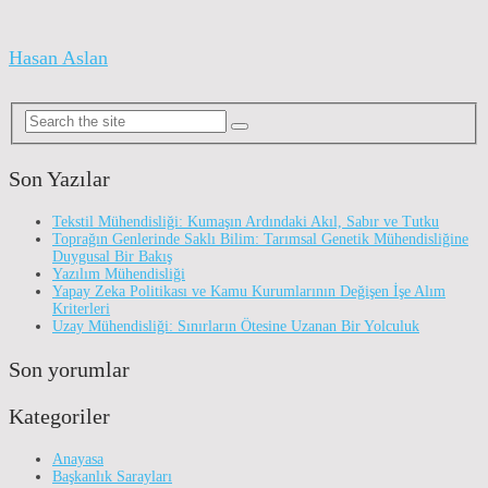
Hasan Aslan
Son Yazılar
Tekstil Mühendisliği: Kumaşın Ardındaki Akıl, Sabır ve Tutku
Toprağın Genlerinde Saklı Bilim: Tarımsal Genetik Mühendisliğine
Duygusal Bir Bakış
Yazılım Mühendisliği
Yapay Zeka Politikası ve Kamu Kurumlarının Değişen İşe Alım
Kriterleri
Uzay Mühendisliği: Sınırların Ötesine Uzanan Bir Yolculuk
Son yorumlar
Kategoriler
Anayasa
Başkanlık Sarayları