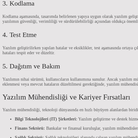
3. Kodlama
Kodlama aşamasında, tasarımda belirlenen yapıya uygun olarak yazılım geliştir
yazılımın güvenliği, verimliliği ve sürdürülebilirliği açısından oldukça önemli
4. Test Etme
Yazılım geliştirilirken yapılan hatalar ve eksiklikler, test aşamasında ortaya ç
hataları tespit eder ve düzeltir.
5. Dağıtım ve Bakım
Yazılımın nihai sürümü, kullanıcıların kullanımına sunulur. Ancak yazılım müh
eklenmesi veya mevcut hataların düzeltilmesi gerektiğinde, yazılım mühendisl
Yazılım Mühendisliği ve Kariyer Fırsatları
Yazılım mühendisliği, teknoloji dünyasında en hızlı büyüyen alanlardan biridir
Bilgi Teknolojileri (IT) Şirketleri:
Yazılım geliştirme ve destek hizmet
Finans Sektörü:
Bankalar ve finansal kuruluşlar, yazılım mühendisler
Sağlık Sektörü:
Sağlık teknolojileri alanında çalışan yazılım mühendisl