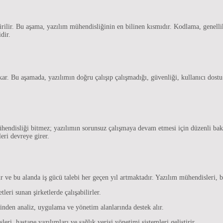
ilir. Bu aşama, yazılım mühendisliğinin en bilinen kısmıdır. Kodlama, genellikle
dir.
ıkar. Bu aşamada, yazılımın doğru çalışıp çalışmadığı, güvenliği, kullanıcı dostu 
endisliği bitmez; yazılımın sorunsuz çalışmaya devam etmesi için düzenli bakım
eri devreye girer.
 ve bu alanda iş gücü talebi her geçen yıl artmaktadır. Yazılım mühendisleri, bi
leri sunan şirketlerde çalışabilirler.
inden analiz, uygulama ve yönetim alanlarında destek alır.
eri, hastane yazılımları ve sağlık verisi yönetimi sistemleri geliştirir.