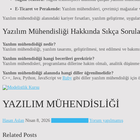
E-Ticaret ve Perakende:
Yazılım mühendisleri, çevrimiçi mağazalar ve
Yazılım mühendisliği alanındaki kariyer fırsatları, yazılım geliştirme, uygula
Yazılım Mühendisliği Hakkında Sıkça Sorula
Yazılım mühendisliği nedir?
Yazılım mühendisliği, yazılım tasarımı, geliştirilmesi, test edilmesi ve bakımı 
Yazılım mühendisliği hangi becerileri gerektirir?
Yazılım mühendisleri, programlama dillerine hakim olmalı, analitik düşünme b
Yazılım mühendisliği alanında hangi diller öğrenilmelidir?
C++, Java, Python, JavaScript ve
Ruby
gibi diller yazılım mühendisliği için ö
YAZILIM MÜHENDISLIĞI
Hasan Aslan
Nisan 8, 2026
Üniversite Bölümleri
Yorum yapılmamış
Related Posts