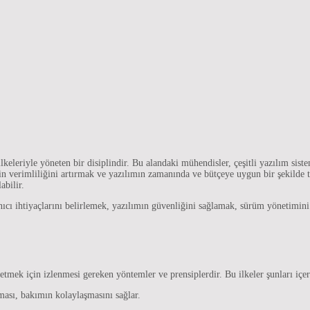
eleriyle yöneten bir disiplindir. Bu alandaki mühendisler, çeşitli yazılım sistemle
in verimliliğini artırmak ve yazılımın zamanında ve bütçeye uygun bir şekilde t
abilir.
anıcı ihtiyaçlarını belirlemek, yazılımın güvenliğini sağlamak, sürüm yönetimi
retmek için izlenmesi gereken yöntemler ve prensiplerdir. Bu ilkeler şunları içer
ası, bakımın kolaylaşmasını sağlar.