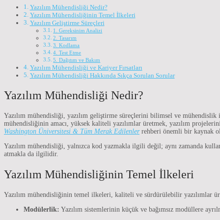
Yazılım Mühendisliği Nedir?
Yazılım Mühendisliğinin Temel İlkeleri
Yazılım Geliştirme Süreçleri
1. Gereksinim Analizi
2. Tasarım
3. Kodlama
4. Test Etme
5. Dağıtım ve Bakım
Yazılım Mühendisliği ve Kariyer Fırsatları
Yazılım Mühendisliği Hakkında Sıkça Sorulan Sorular
Yazılım Mühendisliği Nedir?
Yazılım mühendisliği, yazılım geliştirme süreçlerini bilimsel ve mühendislik ilk
mühendisliğinin amacı, yüksek kaliteli yazılımlar üretmek, yazılım projelerin
Washington Üniversitesi & Tüm Merak Edilenler
rehberi önemli bir kaynak ol
Yazılım mühendisliği, yalnızca kod yazmakla ilgili değil; aynı zamanda kull
atmakla da ilgilidir.
Yazılım Mühendisliğinin Temel İlkeleri
Yazılım mühendisliğinin temel ilkeleri, kaliteli ve sürdürülebilir yazılımlar ü
Modülerlik:
Yazılım sistemlerinin küçük ve bağımsız modüllere ayrılm