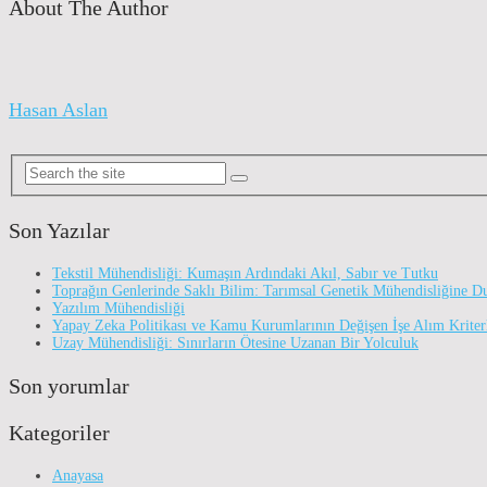
About The Author
Hasan Aslan
Son Yazılar
Tekstil Mühendisliği: Kumaşın Ardındaki Akıl, Sabır ve Tutku
Toprağın Genlerinde Saklı Bilim: Tarımsal Genetik Mühendisliğine D
Yazılım Mühendisliği
Yapay Zeka Politikası ve Kamu Kurumlarının Değişen İşe Alım Kriter
Uzay Mühendisliği: Sınırların Ötesine Uzanan Bir Yolculuk
Son yorumlar
Kategoriler
Anayasa