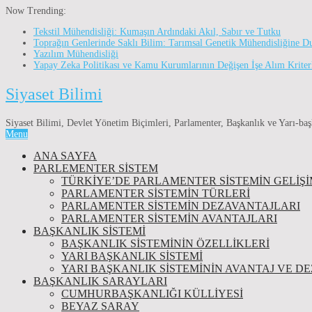
Now Trending:
Tekstil Mühendisliği: Kumaşın Ardındaki Akıl, Sabır ve Tutku
Toprağın Genlerinde Saklı Bilim: Tarımsal Genetik Mühendisliğine D
Yazılım Mühendisliği
Yapay Zeka Politikası ve Kamu Kurumlarının Değişen İşe Alım Kriter
Siyaset Bilimi
Siyaset Bilimi, Devlet Yönetim Biçimleri, Parlamenter, Başkanlık ve Yarı-baş
Menu
ANA SAYFA
PARLEMENTER SİSTEM
TÜRKIYE’DE PARLAMENTER SISTEMIN GELIŞI
PARLAMENTER SİSTEMİN TÜRLERİ
PARLAMENTER SİSTEMİN DEZAVANTAJLARI
PARLAMENTER SİSTEMİN AVANTAJLARI
BAŞKANLIK SİSTEMİ
BAŞKANLIK SISTEMININ ÖZELLIKLERI
YARI BAŞKANLIK SISTEMI
YARI BAŞKANLIK SISTEMININ AVANTAJ VE D
BAŞKANLIK SARAYLARI
CUMHURBAŞKANLIĞI KÜLLİYESİ
BEYAZ SARAY