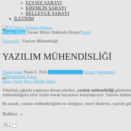
ELYSEE SARAYI
KREMLIN SARAYI
BELLEVUE SARAYI
İLETIŞIM
Siyaset Bilimi
Siyaset Bilimi Hakkında Herşey!
İncele
Ana sayfa
-
Yazılım Mühendisliği
YAZILIM MÜHENDISLIĞI
Hasan Aslan
Nisan 8, 2026
Üniversite Bölümleri
Yorum yapılmamış
Share
Tweet
Pin it
Reddit
Share
Teknoloji çağında yaşamaya devam ederken,
yazılım mühendisliği
günümüzde
mühendisliğinin birer ürünü olarak hayatımızı kolaylaştırıyor. Yazılım mühen
Bu yazıda, yazılım mühendisliğinin ne olduğunu, temel ilkelerini, yazılım gel
Rehber →