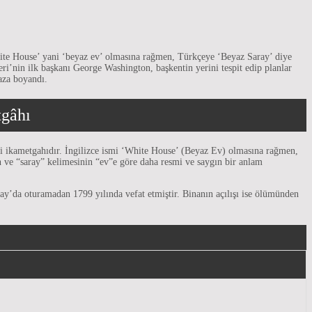
hite House’ yani ‘beyaz ev’ olmasına rağmen, Türkçeye ‘Beyaz Saray’ diye
ri’nin ilk başkanı George Washington, başkentin yerini tespit edip planlar
aza boyandı.
tgâhı
mi ikametgahıdır. İngilizce ismi ‘White House’ (Beyaz Ev) olmasına rağmen,
 ve “saray” kelimesinin “ev”e göre daha resmi ve saygın bir anlam
aray’da oturamadan 1799 yılında vefat etmiştir. Binanın açılışı ise ölümünden