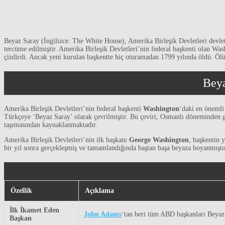
Beyaz Saray (İngilizce: The White House), Amerika Birleşik Devletleri devle
tercüme edilmiştir. Amerika Birleşik Devletleri’nin federal başkenti olan Was
çizdirdi. Ancak yeni kurulan başkentte hiç oturamadan 1799 yılında öldü. Ölü
Beya
Amerika Birleşik Devletleri’nin federal başkenti
Washington
‘daki en önemli
Türkçeye ‘Beyaz Saray’ olarak çevrilmiştir. Bu çeviri, Osmanlı döneminden g
taşımasından kaynaklanmaktadır.
Amerika Birleşik Devletleri’nin ilk başkanı
George Washington
, başkentin 
bir yıl sonra gerçekleşmiş ve tamamlandığında baştan başa beyaza boyanmıştı
Özellik
Açıklama
İlk İkamet Eden
John Adams
‘tan beri tüm ABD başkanları Beyaz 
Başkan