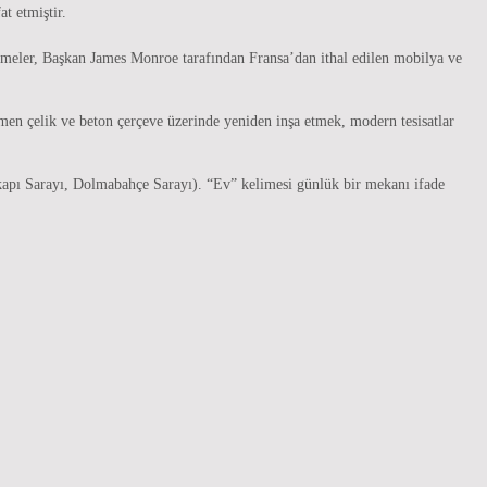
t etmiştir.
şemeler, Başkan James Monroe tarafından Fransa’dan ithal edilen mobilya ve
n çelik ve beton çerçeve üzerinde yeniden inşa etmek, modern tesisatlar
opkapı Sarayı, Dolmabahçe Sarayı). “Ev” kelimesi günlük bir mekanı ifade