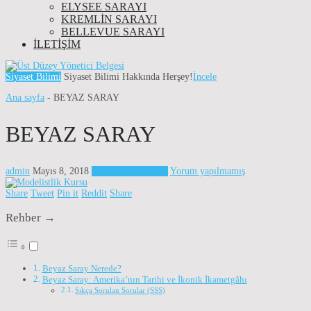
ELYSEE SARAYI
KREMLIN SARAYI
BELLEVUE SARAYI
İLETIŞIM
Siyaset Bilimi
Siyaset Bilimi Hakkında Herşey!
İncele
Ana sayfa
-
BEYAZ SARAY
BEYAZ SARAY
admin
Mayıs 8, 2018
Başkanlık Sarayları
Yorum yapılmamış
Share
Tweet
Pin it
Reddit
Share
Rehber →
Beyaz Saray Nerede?
Beyaz Saray: Amerika’nın Tarihi ve İkonik İkametgâhı
Sıkça Sorulan Sorular (SSS)