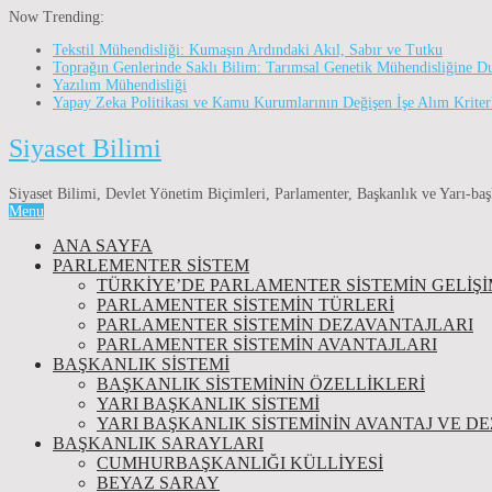
Now Trending:
Tekstil Mühendisliği: Kumaşın Ardındaki Akıl, Sabır ve Tutku
Toprağın Genlerinde Saklı Bilim: Tarımsal Genetik Mühendisliğine D
Yazılım Mühendisliği
Yapay Zeka Politikası ve Kamu Kurumlarının Değişen İşe Alım Kriter
Siyaset Bilimi
Siyaset Bilimi, Devlet Yönetim Biçimleri, Parlamenter, Başkanlık ve Yarı-baş
Menu
ANA SAYFA
PARLEMENTER SİSTEM
TÜRKIYE’DE PARLAMENTER SISTEMIN GELIŞI
PARLAMENTER SİSTEMİN TÜRLERİ
PARLAMENTER SİSTEMİN DEZAVANTAJLARI
PARLAMENTER SİSTEMİN AVANTAJLARI
BAŞKANLIK SİSTEMİ
BAŞKANLIK SISTEMININ ÖZELLIKLERI
YARI BAŞKANLIK SISTEMI
YARI BAŞKANLIK SISTEMININ AVANTAJ VE D
BAŞKANLIK SARAYLARI
CUMHURBAŞKANLIĞI KÜLLİYESİ
BEYAZ SARAY