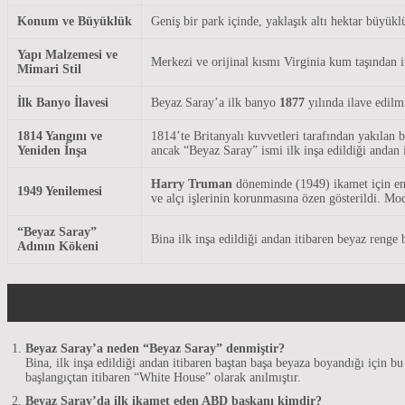
Konum ve Büyüklük
Geniş bir park içinde, yaklaşık altı hektar büyükl
Yapı Malzemesi ve
Merkezi ve orijinal kısmı Virginia kum taşından i
Mimari Stil
İlk Banyo İlavesi
Beyaz Saray’a ilk banyo
1877
yılında ilave edilmi
1814 Yangını ve
1814’te Britanyalı kuvvetleri tarafından yakılan 
Yeniden İnşa
ancak “Beyaz Saray” ismi ilk inşa edildiği andan i
Harry Truman
döneminde (1949) ikamet için emni
1949 Yenilemesi
ve alçı işlerinin korunmasına özen gösterildi. Mod
“Beyaz Saray”
Bina ilk inşa edildiği andan itibaren beyaz renge
Adının Kökeni
Beyaz Saray’a neden “Beyaz Saray” denmiştir?
Bina, ilk inşa edildiği andan itibaren baştan başa beyaza boyandığı için b
başlangıçtan itibaren “White House” olarak anılmıştır.
Beyaz Saray’da ilk ikamet eden ABD başkanı kimdir?