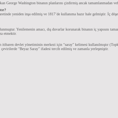
kan George Washington binanın planlarını çizdirmiş ancak tamamlanmadan vefa
tır?
aretinde yeniden inşa edilmiş ve 1817’de kullanıma hazır hale gelmiştir. İç dö
muştur. Yenilemenin amacı, dış duvarlar korunarak binanın iç yapısını tamame
za etmektir.
n itibaren devlet yönetiminin merkezi için “saray” kelimesi kullanılmıştır (T
 çevirilerde “Beyaz Saray” ifadesi tercih edilmiş ve zamanla yerleşmiştir.