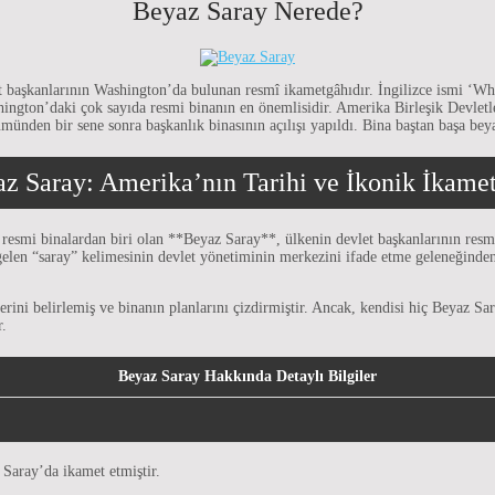
Beyaz Saray Nerede?
t başkanlarının Washington’da bulunan resmî ikametgâhıdır. İngilizce ismi ‘W
hington’daki çok sayıda resmi binanın en önemlisidir. Amerika Birleşik Devletle
münden bir sene sonra başkanlık binasının açılışı yapıldı. Bina baştan başa bey
z Saray: Amerika’nın Tarihi ve İkonik İkame
 resmi binalardan biri olan **Beyaz Saray**, ülkenin devlet başkanlarının res
elen “saray” kelimesinin devlet yönetiminin merkezini ifade etme geleneğinden
yerini belirlemiş ve binanın planlarını çizdirmiştir. Ancak, kendisi hiç Beyaz S
r.
Beyaz Saray Hakkında Detaylı Bilgiler
Saray’da ikamet etmiştir.