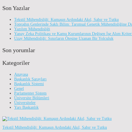
Son Yazılar
Tekstil Mühendisliği: Kumaşın Ardındaki Akıl, Sabır ve Tutku
Toprağın Genlerinde Saklı Bilim: Tarımsal Genetik Mühendisliğine D
Yazılım Mühendisliği
Yapay Zeka Politikası ve Kamu Kurumlarının Değişen İşe Alım Kriter
Uzay Mühendisliği: Sınırların Ötesine Uzanan Bir Yolculuk
Son yorumlar
Kategoriler
Anayasa
Başkanlık Sarayları
Başkanlık Sistemi
Genel
Parlamenter Sistem
Üniversite Bölümleri
Üniversiteler
Yarı Başkanlık
Tekstil Mühendisliği: Kumaşın Ardındaki Akıl, Sabır ve Tutku