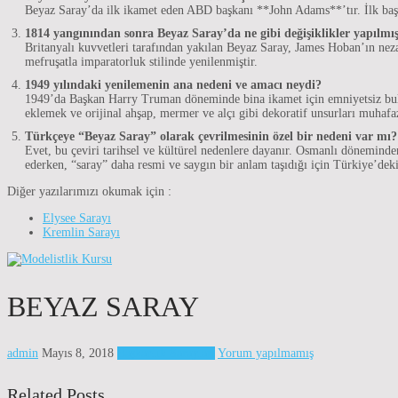
Beyaz Saray’da ilk ikamet eden ABD başkanı **John Adams**’tır. İlk baş
1814 yangınından sonra Beyaz Saray’da ne gibi değişiklikler yapılmış
Britanyalı kuvvetleri tarafından yakılan Beyaz Saray, James Hoban’ın nez
mefruşatla imparatorluk stilinde yenilenmiştir.
1949 yılındaki yenilemenin ana nedeni ve amacı neydi?
1949’da Başkan Harry Truman döneminde bina ikamet için emniyetsiz bulun
eklemek ve orijinal ahşap, mermer ve alçı gibi dekoratif unsurları muhafa
Türkçeye “Beyaz Saray” olarak çevrilmesinin özel bir nedeni var mı?
Evet, bu çeviri tarihsel ve kültürel nedenlere dayanır. Osmanlı döneminde
ederken, “saray” daha resmi ve saygın bir anlam taşıdığı için Türkiye’deki
Diğer yazılarımızı okumak için :
Elysee Sarayı
Kremlin Sarayı
BEYAZ SARAY
admin
Mayıs 8, 2018
Başkanlık Sarayları
Yorum yapılmamış
Related Posts