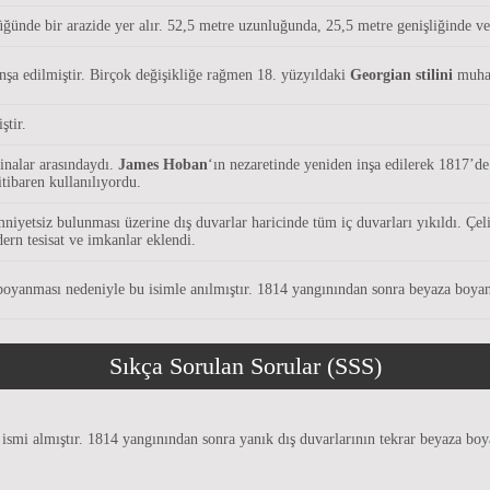
üğünde bir arazide yer alır. 52,5 metre uzunluğunda, 25,5 metre genişliğinde ve 
nşa edilmiştir. Birçok değişikliğe rağmen 18. yüzyıldaki
Georgian stilini
muhaf
ştir.
binalar arasındaydı.
James Hoban
‘ın nezaretinde yeniden inşa edilerek 1817’de
tibaren kullanılıyordu.
yetsiz bulunması üzerine dış duvarlar haricinde tüm iç duvarları yıkıldı. Çeli
ern tesisat ve imkanlar eklendi.
 boyanması nedeniyle bu isimle anılmıştır. 1814 yangınından sonra beyaza boyanm
Sıkça Sorulan Sorular (SSS)
u ismi almıştır. 1814 yangınından sonra yanık dış duvarlarının tekrar beyaza bo