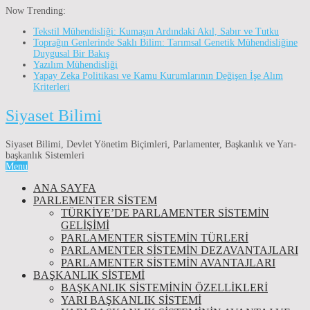
Now Trending:
Tekstil Mühendisliği: Kumaşın Ardındaki Akıl, Sabır ve Tutku
Toprağın Genlerinde Saklı Bilim: Tarımsal Genetik Mühendisliğine
Duygusal Bir Bakış
Yazılım Mühendisliği
Yapay Zeka Politikası ve Kamu Kurumlarının Değişen İşe Alım
Kriterleri
Siyaset Bilimi
Siyaset Bilimi, Devlet Yönetim Biçimleri, Parlamenter, Başkanlık ve Yarı-
başkanlık Sistemleri
Menu
ANA SAYFA
PARLEMENTER SİSTEM
TÜRKIYE’DE PARLAMENTER SISTEMIN
GELIŞIMI
PARLAMENTER SİSTEMİN TÜRLERİ
PARLAMENTER SİSTEMİN DEZAVANTAJLARI
PARLAMENTER SİSTEMİN AVANTAJLARI
BAŞKANLIK SİSTEMİ
BAŞKANLIK SISTEMININ ÖZELLIKLERI
YARI BAŞKANLIK SISTEMI