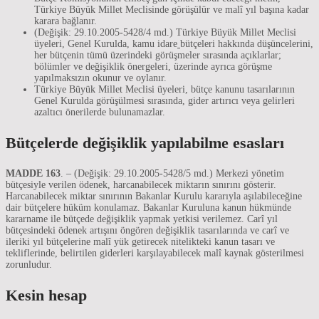
Türkiye Büyük Millet Meclisinde görüşülür ve malî yıl başına kadar
karara bağlanır.
(Değişik: 29.10.2005-5428/4 md.) Türkiye Büyük Millet Meclisi
üyeleri, Genel Kurulda, kamu idare
bütçeleri hakkında düşüncelerini,
her bütçenin tümü üzerindeki görüşmeler sırasında açıklarlar;
bölümler ve değişiklik önergeleri, üzerinde ayrıca görüşme
yapılmaksızın okunur ve oylanır.
Türkiye Büyük Millet Meclisi üyeleri, bütçe kanunu tasarılarının
Genel Kurulda görüşülmesi sırasında, gider artırıcı veya gelirleri
azaltıcı önerilerde bulunamazlar.
Bütçelerde değişiklik yapılabilme esasları
MADDE 163
. – (Değişik: 29.10.2005-5428/5 md.) Merkezi yönetim
bütçesiyle verilen ödenek, harcanabilecek miktarın sınırını gösterir.
Harcanabilecek miktar sınırının Bakanlar Kurulu kararıyla aşılabileceğine
dair bütçelere hüküm konulamaz. Bakanlar Kuruluna kanun hükmünde
kararname ile bütçede değişiklik yapmak yetkisi verilemez. Carî yıl
bütçesindeki ödenek artışını öngören değişiklik tasarılarında ve carî ve
ileriki yıl bütçelerine malî yük getirecek nitelikteki kanun tasarı ve
tekliflerinde, belirtilen giderleri karşılayabilecek malî kaynak gösterilmesi
zorunludur.
Kesin hesap