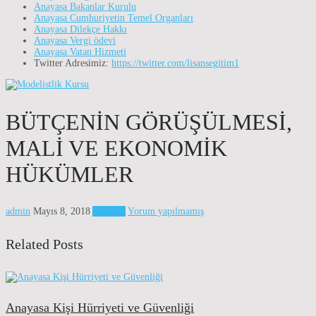
Anayasa Bakanlar Kurulu
Anayasa Cumhuriyetin Temel Organları
Anayasa Dilekçe Hakkı
Anayasa Vergi ödevi
Anayasa Vatan Hizmeti
Twitter Adresimiz:
https://twitter.com/lisansegitim1
BÜTÇENIN GÖRÜŞÜLMESI,
MALI VE EKONOMIK
HÜKÜMLER
admin
Mayıs 8, 2018
Anayasa
Yorum yapılmamış
Related Posts
Anayasa Kişi Hürriyeti ve Güvenliği