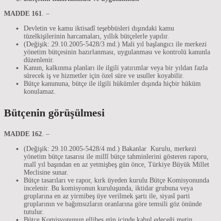
MADDE 161
. –
Devletin ve kamu iktisadî teşebbüsleri dışındaki kamu
tüzelkişilerinin harcamaları, yıllık bütçelerle yapılır.
(Değişik: 29.10.2005-5428/3 md.) Mali yıl başlangıcı ile merkezi
yönetim bütçesinin hazırlanması, uygulanması ve kontrolü kanunla
düzenlenir.
Kanun, kalkınma planları ile ilgili yatırımlar veya bir yıldan fazla
sürecek iş ve hizmetler için özel süre ve usuller koyabilir.
Bütçe kanununa, bütçe ile ilgili hükümler dışında hiçbir hüküm
konulamaz.
Bütçenin görüşülmesi
MADDE 162
. –
(Değişik: 29.10.2005-5428/4 md.) Bakanlar Kurulu, merkezi
yönetim bütçe tasarısı ile millî bütçe tahminlerini gösteren raporu,
malî yıl başından en az yetmişbeş gün önce, Türkiye Büyük Millet
Meclisine sunar.
Bütçe tasarıları ve rapor, kırk üyeden kurulu Bütçe Komisyonunda
incelenir. Bu komisyonun kuruluşunda, iktidar grubuna veya
gruplarına en az yirmibeş üye verilmek şartı ile, siyasî parti
gruplarının ve bağımsızların oranlarına göre temsili göz önünde
tutulur.
Bütçe Komisyonunun ellibeş gün içinde kabul edeceği metin,