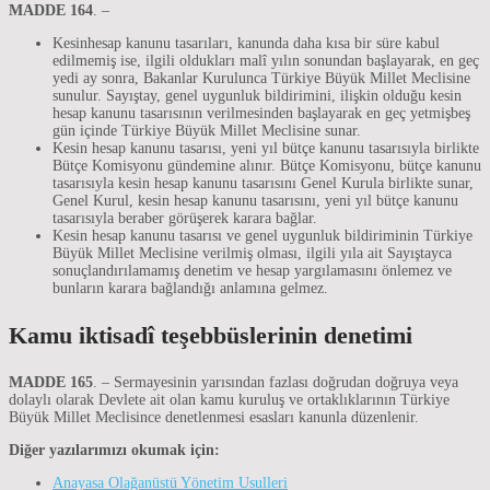
MADDE 164
. –
Kesinhesap kanunu tasarıları, kanunda daha kısa bir süre kabul
edilmemiş ise, ilgili oldukları malî yılın sonundan başlayarak, en geç
yedi ay sonra, Bakanlar Kurulunca Türkiye Büyük Millet Meclisine
sunulur. Sayıştay, genel uygunluk bildirimini, ilişkin olduğu kesin
hesap kanunu tasarısının verilmesinden başlayarak en geç yetmişbeş
gün içinde Türkiye Büyük Millet Meclisine sunar.
Kesin hesap kanunu tasarısı, yeni yıl bütçe kanunu tasarısıyla birlikte
Bütçe Komisyonu gündemine alınır. Bütçe Komisyonu, bütçe kanunu
tasarısıyla kesin hesap kanunu tasarısını Genel Kurula birlikte sunar,
Genel Kurul, kesin hesap kanunu tasarısını, yeni yıl bütçe kanunu
tasarısıyla beraber görüşerek karara bağlar.
Kesin hesap kanunu tasarısı ve genel uygunluk bildiriminin Türkiye
Büyük Millet Meclisine verilmiş olması, ilgili yıla ait Sayıştayca
sonuçlandırılamamış denetim ve hesap yargılamasını önlemez ve
bunların karara bağlandığı anlamına gelmez.
Kamu iktisadî teşebbüslerinin denetimi
MADDE 165
. – Sermayesinin yarısından fazlası doğrudan doğruya veya
dolaylı olarak Devlete ait olan kamu kuruluş ve ortaklıklarının Türkiye
Büyük Millet Meclisince denetlenmesi esasları kanunla düzenlenir.
Diğer yazılarımızı okumak için:
Anayasa Olağanüstü Yönetim Usulleri