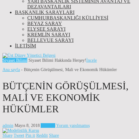
YARI BAŞKANLIK SISTEMININ AVANTAJ VE
DEZAVANTAJLARI
BAŞKANLIK SARAYLARI
CUMHURBAŞKANLIĞI KÜLLİYESİ
BEYAZ SARAY
ELYSEE SARAYI
KREMLIN SARAYI
BELLEVUE SARAYI
İLETIŞIM
Siyaset Bilimi
Siyaset Bilimi Hakkında Herşey!
İncele
Ana sayfa
-
Bütçenin Görüşülmesi, Mali ve Ekonomik Hükümler
BÜTÇENIN GÖRÜŞÜLMESI,
MALI VE EKONOMIK
HÜKÜMLER
admin
Mayıs 8, 2018
Anayasa
Yorum yapılmamış
Share
Tweet
Pin it
Reddit
Share