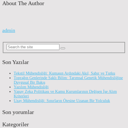
About The Author
admin
Son Yazılar
Tekstil Mühendisliği: Kumaşın Ardındaki Akıl, Sabır ve Tutku
Toprağın Genlerinde Saklı Bilim: Tarımsal Genetik Mühendisliğine
Duygusal Bir Bakış
Yazılım Mühendisliği
Yapay Zeka Politikası ve Kamu Kurumlarının Değişen İşe Alım
Kriterleri
Uzay Mühendisliği: Sınırların Ötesine Uzanan Bir Yolculuk
Son yorumlar
Kategoriler