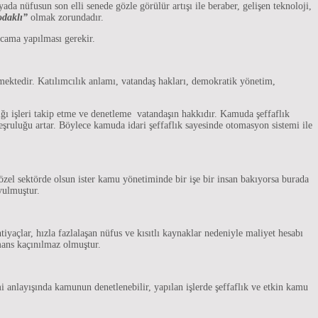
 nüfusun son elli senede gözle görülür artışı ile beraber, gelişen teknoloji,
odaklı”
olmak zorundadır.
arcama yapılması gerekir.
mektedir. Katılımcılık anlamı, vatandaş hakları, demokratik yönetim,
ığı işleri takip etme ve denetleme vatandaşın hakkıdır. Kamuda şeffaflık
meşruluğu artar. Böylece kamuda idari şeffaflık sayesinde otomasyon sistemi ile
 özel sektörde olsun ister kamu yönetiminde bir işe bir insan bakıyorsa burada
yulmuştur.
yaçlar, hızla fazlalaşan nüfus ve kısıtlı kaynaklar nedeniyle maliyet hesabı
rmans kaçınılmaz olmuştur.
i anlayışında kamunun denetlenebilir, yapılan işlerde şeffaflık ve etkin kamu