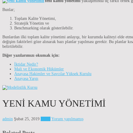
Yeni kamu yönetimi
yaklaşımında üç farklı örnek gö
Bunlar;
Toplam Kalite Yönetimi,
Stratejik Yönetim ve
Benchmarking olarak gösterilebilir.
Bunlardan ilki toplam kalite yönetimi anlayışı, bir kurumda kaliteyi elde etmek
değişim faktörleri göze alınarak bazı planlar yapılması gerekir. Bu planlar k
belirtilebilir.
Diğer yazılarımızı okumak için:
İktidar Nedir?
Mali ve Ekonomik Hükümler
Anayasa Hakimler ve Savcılar Yüksek Kurulu
Anayasa Yargı
YENI KAMU YÖNETIMI
admin
Şubat 25, 2019
Genel
Yorum yapılmamış
Related Posts