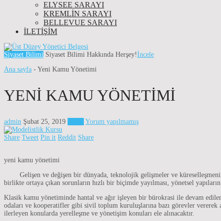
ELYSEE SARAYI
KREMLIN SARAYI
BELLEVUE SARAYI
İLETIŞIM
Siyaset Bilimi
Siyaset Bilimi Hakkında Herşey!
İncele
Ana sayfa
-
Yeni Kamu Yönetimi
YENI KAMU YÖNETIMI
admin
Şubat 25, 2019
Genel
Yorum yapılmamış
Share
Tweet
Pin it
Reddit
Share
yeni kamu yönetimi
Gelişen ve değişen bir dünyada, teknolojik gelişmeler ve küreselleşmeni
birlikte ortaya çıkan sorunların hızlı bir biçimde yayılması, yönetsel yapılar
Klasik kamu yönetiminde hantal ve ağır işleyen bir bürokrasi ile devam edil
odaları ve kooperatifler gibi sivil toplum kuruluşlarına bazı görevler verere
ilerleyen konularda yerelleşme ve yönetişim konuları ele alınacaktır.