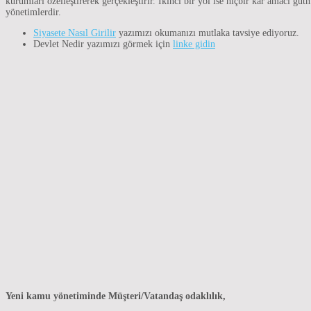
kurumları özelleştirerek gerçekleştirir. İkinci bir yol ise hiçbir kar amacı g
yönetimlerdir.
Siyasete Nasıl Girilir
yazımızı okumanızı mutlaka tavsiye ediyoruz.
Devlet Nedir yazımızı görmek için
linke gidin
Yeni kamu yönetiminde Müşteri/Vatandaş odaklılık,