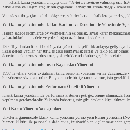
Klasik kamu yönetimi anlayışı olan
“devlet ne üretirse vatandaş onu tük
haberleşme ve ulaşım araçlarının çoğalması ihtiyaç türlerinde değişiklikle
Vatandaşın ihtiyaçları belirli bölgelere, şehirler hatta mahallelere göre değiş
Yeni kamu yönetiminde Halkın Katılımı ve Denetimi ile Yönetimde Açık
Halkın sadece seçimlerde oy vermelerinin ek olarak, siyasi karar mekanizması
yolsuzluklarla mücadele ve yoksulluğun azaltılması hedeflenir.
1980’li yıllardan itibari ile dünyada, yönetimde şeffaflık anlayışı gelişmeye
ilkesi gereği yapılan her türlü iş gizli kalmayarak şeffaf ve takip edilir olm
denetim mekanizması oluşturup, yolsuzluklarında önüne geçilebilecektir.
Yeni kamu yönetiminde İnsan Kaynakları Yönetimi
1990′ lı yıllara kadar uygulanan kamu personel yönetimi yerine günümüzde yeni 
bir yönetme söz konusudur. Bu yönetimde bir işe tanım verme, işin gereklilik
Yeni kamu yönetiminde Performans Öncelikli Yönetim
Klasik kamu yönetiminde performans kriterleri pek göz önüne alınmazdı. Kurums
yapılması gerekmektedir. Yukarıda bahsettiğimiz gibi devletin küçültülmesi ko
Yeni Kamu Yönetim Yaklaşımları
Ülkelerin günümüzde klasik kamu yönetimi yerine
yeni kamu yönetimi (N
hizmeti kültürü ile personelin daha etkin, inisiyatif alan kişiler tarafından ger