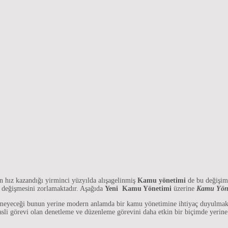
n hız kazandığı yirminci yüzyılda alışagelinmiş
Kamu yönetimi
de bu değişiml
ın değişmesini zorlamaktadır. Aşağıda
Yeni Kamu Yönetimi
üzerine
Kamu Yöne
emeyeceği bunun yerine modern anlamda bir kamu yönetimine ihtiyaç duyulmaktad
k asli görevi olan denetleme ve düzenleme görevini daha etkin bir biçimde yerin