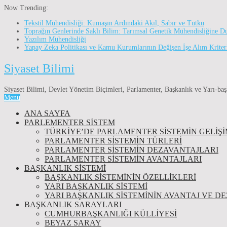
Now Trending:
Tekstil Mühendisliği: Kumaşın Ardındaki Akıl, Sabır ve Tutku
Toprağın Genlerinde Saklı Bilim: Tarımsal Genetik Mühendisliğine D
Yazılım Mühendisliği
Yapay Zeka Politikası ve Kamu Kurumlarının Değişen İşe Alım Kriter
Siyaset Bilimi
Siyaset Bilimi, Devlet Yönetim Biçimleri, Parlamenter, Başkanlık ve Yarı-baş
Menu
ANA SAYFA
PARLEMENTER SİSTEM
TÜRKIYE’DE PARLAMENTER SISTEMIN GELIŞI
PARLAMENTER SİSTEMİN TÜRLERİ
PARLAMENTER SİSTEMİN DEZAVANTAJLARI
PARLAMENTER SİSTEMİN AVANTAJLARI
BAŞKANLIK SİSTEMİ
BAŞKANLIK SISTEMININ ÖZELLIKLERI
YARI BAŞKANLIK SISTEMI
YARI BAŞKANLIK SISTEMININ AVANTAJ VE D
BAŞKANLIK SARAYLARI
CUMHURBAŞKANLIĞI KÜLLİYESİ
BEYAZ SARAY