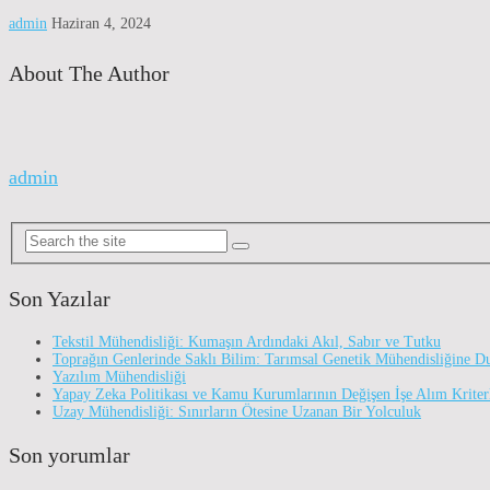
admin
Haziran 4, 2024
About The Author
admin
Son Yazılar
Tekstil Mühendisliği: Kumaşın Ardındaki Akıl, Sabır ve Tutku
Toprağın Genlerinde Saklı Bilim: Tarımsal Genetik Mühendisliğine D
Yazılım Mühendisliği
Yapay Zeka Politikası ve Kamu Kurumlarının Değişen İşe Alım Kriter
Uzay Mühendisliği: Sınırların Ötesine Uzanan Bir Yolculuk
Son yorumlar