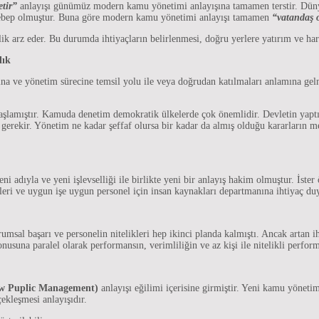
etir”
anlayışı günümüz modern kamu yönetimi anlayışına tamamen terstir. Dünyada
re sebep olmuştur. Buna göre modern kamu yönetimi anlayışı tamamen
“vatandaş 
iklik arz eder. Bu durumda ihtiyaçların belirlenmesi, doğru yerlere yatırım ve h
lık
na ve yönetim sürecine temsil yolu ile veya doğrudan katılmaları anlamına gel
 başlamıştır. Kamuda denetim demokratik ülkelerde çok önemlidir. Devletin yapt
ası gerekir. Yönetim ne kadar şeffaf olursa bir kadar da almış olduğu kararların 
adıyla ve yeni işlevselliği ile birlikte yeni bir anlayış hakim olmuştur. İster
leri ve uygun işe uygun personel için insan kaynakları departmanına ihtiyaç du
al başarı ve personelin nitelikleri hep ikinci planda kalmıştı. Ancak artan ihti
nusuna paralel olarak performansın, verimliliğin ve az kişi ile nitelikli perfo
ew Puplic Management)
anlayışı eğilimi içerisine girmiştir. Yeni kamu yönetim
çekleşmesi anlayışıdır.