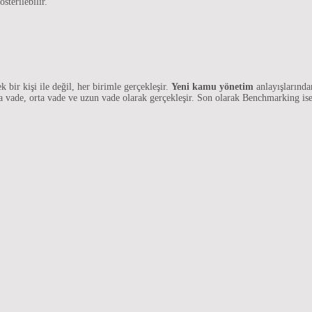
sterilebilir.
 bir kişi ile değil, her birimle gerçekleşir.
Yeni kamu yönetim
anlayışlarından
ısa vade, orta vade ve uzun vade olarak gerçekleşir. Son olarak Benchmarking is