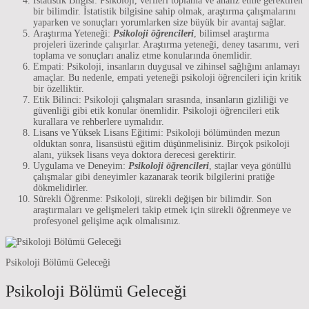
İstatistik Bilgisi: Psikoloji, verileri toplama ve analiz etme gerektiren
bir bilimdir. İstatistik bilgisine sahip olmak, araştırma çalışmalarını
yaparken ve sonuçları yorumlarken size büyük bir avantaj sağlar.
Araştırma Yeteneği:
Psikoloji öğrencileri
, bilimsel araştırma
projeleri üzerinde çalışırlar. Araştırma yeteneği, deney tasarımı, veri
toplama ve sonuçları analiz etme konularında önemlidir.
Empati: Psikoloji, insanların duygusal ve zihinsel sağlığını anlamayı
amaçlar. Bu nedenle, empati yeteneği psikoloji öğrencileri için kritik
bir özelliktir.
Etik Bilinci: Psikoloji çalışmaları sırasında, insanların gizliliği ve
güvenliği gibi etik konular önemlidir. Psikoloji öğrencileri etik
kurallara ve rehberlere uymalıdır.
Lisans ve Yüksek Lisans Eğitimi: Psikoloji bölümünden mezun
olduktan sonra, lisansüstü eğitim düşünmelisiniz. Birçok psikoloji
alanı, yüksek lisans veya doktora derecesi gerektirir.
Uygulama ve Deneyim:
Psikoloji öğrencileri
, stajlar veya gönüllü
çalışmalar gibi deneyimler kazanarak teorik bilgilerini pratiğe
dökmelidirler.
Sürekli Öğrenme: Psikoloji, sürekli değişen bir bilimdir. Son
araştırmaları ve gelişmeleri takip etmek için sürekli öğrenmeye ve
profesyonel gelişime açık olmalısınız.
Psikoloji Bölümü Geleceği
Psikoloji Bölümü Geleceği