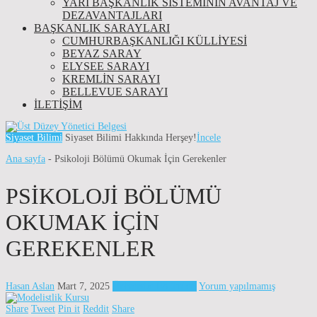
YARI BAŞKANLIK SISTEMININ AVANTAJ VE
DEZAVANTAJLARI
BAŞKANLIK SARAYLARI
CUMHURBAŞKANLIĞI KÜLLİYESİ
BEYAZ SARAY
ELYSEE SARAYI
KREMLIN SARAYI
BELLEVUE SARAYI
İLETIŞIM
Siyaset Bilimi
Siyaset Bilimi Hakkında Herşey!
İncele
Ana sayfa
-
Psikoloji Bölümü Okumak İçin Gerekenler
PSIKOLOJI BÖLÜMÜ
OKUMAK İÇIN
GEREKENLER
Hasan Aslan
Mart 7, 2025
Üniversite Bölümleri
Yorum yapılmamış
Share
Tweet
Pin it
Reddit
Share