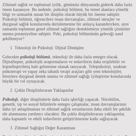
Zihinsel sağlık ve toplumsal iyilik, günümüz dünyasında giderek daha fazla
önem kazanıyor. Bu nedenle, psikoloji bölümü, bu temel alanlara yönelik
bilgi ve uzmanlık sunan bir disiplin olarak büyük bir öneme sahiptir.
Psikoloji bölümü, öğrencilere insan davranışları, zihinsel süreçler ve
duygusal sağlık konularında derinlemesine bir anlayış kazandırırken, aynı
zamanda toplumun genel zihinsel sağlığını desteklemeye yönelik çözümler
sunma potansiyeline sahiptir. Peki, psikoloji bölümünün geleceği nasıl
şekilleniyor?
Teknoloji ile Psikoloji: Dijital Dönüşüm
Gelecekte
psikoloji bölümü
, teknoloji ile daha fazla entegre olacak.
Dijitalleşme, psikolojik araştırmaların ve tedavilerin daha erişilebilir ve
kişiselleştirilmiş hale gelmesine olanak tanıyacak. Telepsikoloji, uzaktan
psikoterapi ve yapay zeka tabanlı terapi araçları gibi yeni teknolojiler,
bireylere duygusal destek sunma ve zihinsel sağlığı iyileştirme konularında
büyük bir rol oynayacak.
Çoklu Disiplinlerarası Yaklaşımlar
Psikoloji
, diğer disiplinlerle daha fazla işbirliği yapacak. Nörobilim,
genetik, tıp ve sosyal bilimlerle entegre çalışmalar, insan davranışlarının
daha iyi anlaşılmasına ve zihinsel sağlık sorunlarının daha etkili bir şekilde
ele alınmasına yardımcı olacaktır. Bu çoklu disiplinlerarası yaklaşımlar,
daha kapsamlı ve etkili tedavilerin geliştirilmesine katkı sağlayacak.
Zihinsel Sağlığın Değer Kazanması