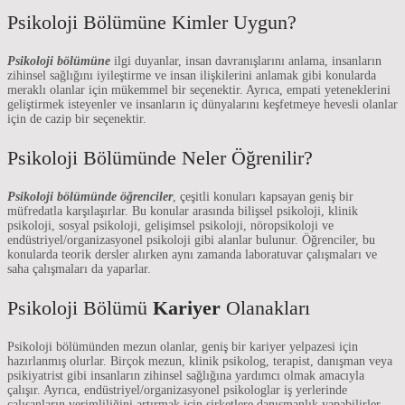
Psikoloji Bölümüne Kimler Uygun?
Psikoloji bölümüne
ilgi duyanlar, insan davranışlarını anlama, insanların
zihinsel sağlığını iyileştirme ve insan ilişkilerini anlamak gibi konularda
meraklı olanlar için mükemmel bir seçenektir. Ayrıca, empati yeteneklerini
geliştirmek isteyenler ve insanların iç dünyalarını keşfetmeye hevesli olanlar
için de cazip bir seçenektir.
Psikoloji Bölümünde Neler Öğrenilir?
Psikoloji bölümünde öğrenciler
, çeşitli konuları kapsayan geniş bir
müfredatla karşılaşırlar. Bu konular arasında bilişsel psikoloji, klinik
psikoloji, sosyal psikoloji, gelişimsel psikoloji, nöropsikoloji ve
endüstriyel/organizasyonel psikoloji gibi alanlar bulunur. Öğrenciler, bu
konularda teorik dersler alırken aynı zamanda laboratuvar çalışmaları ve
saha çalışmaları da yaparlar.
Psikoloji Bölümü
Kariyer
Olanakları
Psikoloji bölümünden mezun olanlar, geniş bir kariyer yelpazesi için
hazırlanmış olurlar. Birçok mezun, klinik psikolog, terapist, danışman veya
psikiyatrist gibi insanların zihinsel sağlığına yardımcı olmak amacıyla
çalışır. Ayrıca, endüstriyel/organizasyonel psikologlar iş yerlerinde
çalışanların verimliliğini artırmak için şirketlere danışmanlık yapabilirler.