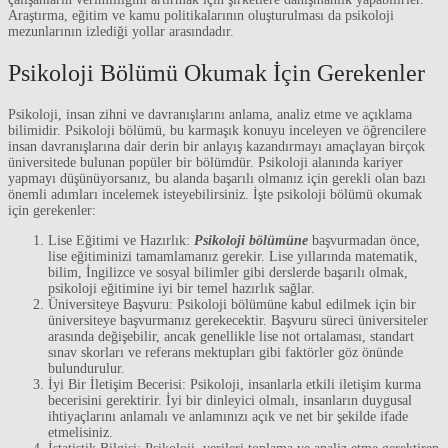
Araştırma, eğitim ve kamu politikalarının oluşturulması da psikoloji
mezunlarının izlediği yollar arasındadır.
Psikoloji Bölümü Okumak İçin Gerekenler
Psikoloji, insan zihni ve davranışlarını anlama, analiz etme ve açıklama
bilimidir. Psikoloji bölümü, bu karmaşık konuyu inceleyen ve öğrencilere
insan davranışlarına dair derin bir anlayış kazandırmayı amaçlayan birçok
üniversitede bulunan popüler bir bölümdür. Psikoloji alanında kariyer
yapmayı düşünüyorsanız, bu alanda başarılı olmanız için gerekli olan bazı
önemli adımları incelemek isteyebilirsiniz. İşte psikoloji bölümü okumak
için gerekenler:
Lise Eğitimi ve Hazırlık:
Psikoloji bölümüne
başvurmadan önce,
lise eğitiminizi tamamlamanız gerekir. Lise yıllarında matematik,
bilim, İngilizce ve sosyal bilimler gibi derslerde başarılı olmak,
psikoloji eğitimine iyi bir temel hazırlık sağlar.
Üniversiteye Başvuru: Psikoloji bölümüne kabul edilmek için bir
üniversiteye başvurmanız gerekecektir. Başvuru süreci üniversiteler
arasında değişebilir, ancak genellikle lise not ortalaması, standart
sınav skorları ve referans mektupları gibi faktörler göz önünde
bulundurulur.
İyi Bir İletişim Becerisi: Psikoloji, insanlarla etkili iletişim kurma
becerisini gerektirir. İyi bir dinleyici olmalı, insanların duygusal
ihtiyaçlarını anlamalı ve anlamınızı açık ve net bir şekilde ifade
etmelisiniz.