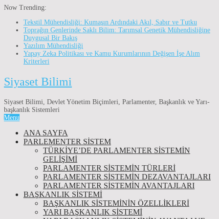
Now Trending:
Tekstil Mühendisliği: Kumaşın Ardındaki Akıl, Sabır ve Tutku
Toprağın Genlerinde Saklı Bilim: Tarımsal Genetik Mühendisliğine
Duygusal Bir Bakış
Yazılım Mühendisliği
Yapay Zeka Politikası ve Kamu Kurumlarının Değişen İşe Alım
Kriterleri
Siyaset Bilimi
Siyaset Bilimi, Devlet Yönetim Biçimleri, Parlamenter, Başkanlık ve Yarı-
başkanlık Sistemleri
Menu
ANA SAYFA
PARLEMENTER SİSTEM
TÜRKIYE’DE PARLAMENTER SISTEMIN
GELIŞIMI
PARLAMENTER SİSTEMİN TÜRLERİ
PARLAMENTER SİSTEMİN DEZAVANTAJLARI
PARLAMENTER SİSTEMİN AVANTAJLARI
BAŞKANLIK SİSTEMİ
BAŞKANLIK SISTEMININ ÖZELLIKLERI
YARI BAŞKANLIK SISTEMI