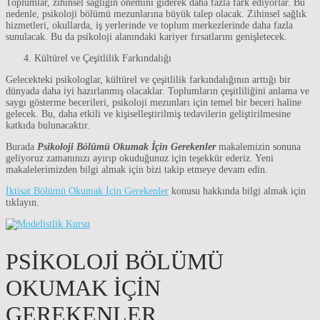
Toplumlar, zihinsel sağlığın önemini giderek daha fazla fark ediyorlar. Bu
nedenle, psikoloji bölümü mezunlarına büyük talep olacak. Zihinsel sağlık
hizmetleri, okullarda, iş yerlerinde ve toplum merkezlerinde daha fazla
sunulacak. Bu da psikoloji alanındaki kariyer fırsatlarını genişletecek.
Kültürel ve Çeşitlilik Farkındalığı
Gelecekteki psikologlar, kültürel ve çeşitlilik farkındalığının arttığı bir
dünyada daha iyi hazırlanmış olacaklar. Toplumların çeşitliliğini anlama ve
saygı gösterme becerileri, psikoloji mezunları için temel bir beceri haline
gelecek. Bu, daha etkili ve kişiselleştirilmiş tedavilerin geliştirilmesine
katkıda bulunacaktır.
Burada
Psikoloji Bölümü Okumak İçin Gerekenler
makalemizin sonuna
geliyoruz zamanınızı ayırıp okuduğunuz için teşekkür ederiz. Yeni
makalelerimizden bilgi almak için bizi takip etmeye devam edin.
İktisat Bölümü Okumak İçin Gerekenler
konusu hakkında bilgi almak için
tıklayın.
PSIKOLOJI BÖLÜMÜ
OKUMAK İÇIN
GEREKENLER