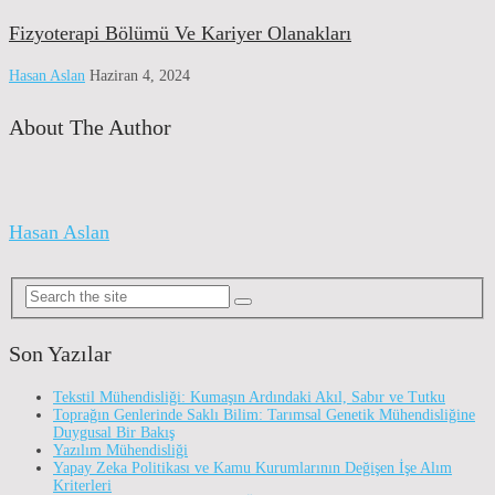
Fizyoterapi Bölümü Ve Kariyer Olanakları
Hasan Aslan
Haziran 4, 2024
About The Author
Hasan Aslan
Son Yazılar
Tekstil Mühendisliği: Kumaşın Ardındaki Akıl, Sabır ve Tutku
Toprağın Genlerinde Saklı Bilim: Tarımsal Genetik Mühendisliğine
Duygusal Bir Bakış
Yazılım Mühendisliği
Yapay Zeka Politikası ve Kamu Kurumlarının Değişen İşe Alım
Kriterleri