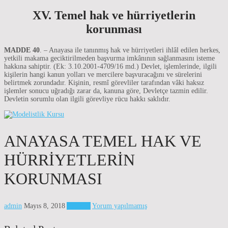
XV. Temel hak ve hürriyetlerin
korunması
MADDE 40
. – Anayasa ile tanınmış hak ve hürriyetleri ihlâl edilen herkes,
yetkili makama geciktirilmeden başvurma imkânının sağlanmasını isteme
hakkına sahiptir. (Ek: 3.10.2001-4709/16 md.) Devlet, işlemlerinde, ilgili
kişilerin hangi kanun yolları ve mercilere başvuracağını ve sürelerini
belirtmek zorundadır. Kişinin, resmî görevliler tarafından vâki haksız
işlemler sonucu uğradığı zarar da, kanuna göre, Devletçe tazmin edilir.
Devletin sorumlu olan ilgili görevliye rücu hakkı saklıdır.
ANAYASA TEMEL HAK VE
HÜRRIYETLERIN
KORUNMASI
admin
Mayıs 8, 2018
Anayasa
Yorum yapılmamış