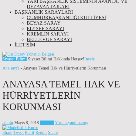
YARI BAŞKANLIK SISTEMININ AVANTAJ VE
DEZAVANTAJLARI
BAŞKANLIK SARAYLARI
CUMHURBAŞKANLIĞI KÜLLİYESİ
BEYAZ SARAY
ELYSEE SARAYI
KREMLIN SARAYI
BELLEVUE SARAYI
İLETIŞIM
Siyaset Bilimi
Siyaset Bilimi Hakkında Herşey!
İncele
Ana sayfa
-
Anayasa Temel Hak ve Hürriyetlerin Korunması
ANAYASA TEMEL HAK VE
HÜRRIYETLERIN
KORUNMASI
admin
Mayıs 8, 2018
Anayasa
Yorum yapılmamış
Share
Tweet
Pin it
Reddit
Share