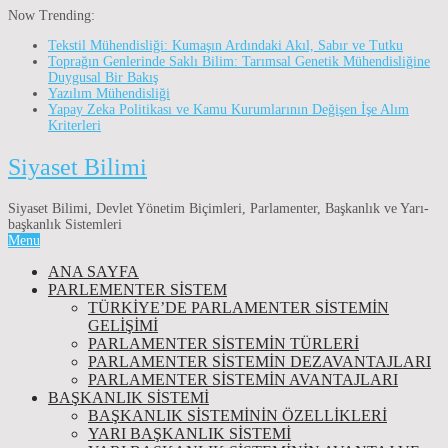
Now Trending:
Tekstil Mühendisliği: Kumaşın Ardındaki Akıl, Sabır ve Tutku
Toprağın Genlerinde Saklı Bilim: Tarımsal Genetik Mühendisliğine
Duygusal Bir Bakış
Yazılım Mühendisliği
Yapay Zeka Politikası ve Kamu Kurumlarının Değişen İşe Alım
Kriterleri
Siyaset Bilimi
Siyaset Bilimi, Devlet Yönetim Biçimleri, Parlamenter, Başkanlık ve Yarı-
başkanlık Sistemleri
Menu
ANA SAYFA
PARLEMENTER SİSTEM
TÜRKIYE’DE PARLAMENTER SISTEMIN
GELIŞIMI
PARLAMENTER SİSTEMİN TÜRLERİ
PARLAMENTER SİSTEMİN DEZAVANTAJLARI
PARLAMENTER SİSTEMİN AVANTAJLARI
BAŞKANLIK SİSTEMİ
BAŞKANLIK SISTEMININ ÖZELLIKLERI
YARI BAŞKANLIK SISTEMI