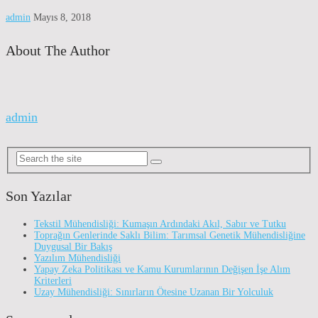
admin
Mayıs 8, 2018
About The Author
admin
Son Yazılar
Tekstil Mühendisliği: Kumaşın Ardındaki Akıl, Sabır ve Tutku
Toprağın Genlerinde Saklı Bilim: Tarımsal Genetik Mühendisliğine
Duygusal Bir Bakış
Yazılım Mühendisliği
Yapay Zeka Politikası ve Kamu Kurumlarının Değişen İşe Alım
Kriterleri
Uzay Mühendisliği: Sınırların Ötesine Uzanan Bir Yolculuk