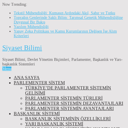
Now Trending:
Tekstil Mühendisliği: Kumaşın Ardındaki Akıl, Sabır ve Tutku
Toprağın Genlerinde Saklı Bilim: Tarımsal Genetik Mühendisliğine
Duygusal Bir Bakış
Yazılım Mühendisliği
Yapay Zeka Politikası ve Kamu Kurumlarının Değişen İşe Alım
Kriterleri
Siyaset Bilimi
Siyaset Bilimi, Devlet Yönetim Biçimleri, Parlamenter, Başkanlık ve Yarı-
başkanlık Sistemleri
Menu
ANA SAYFA
PARLEMENTER SİSTEM
TÜRKIYE’DE PARLAMENTER SISTEMIN
GELIŞIMI
PARLAMENTER SİSTEMİN TÜRLERİ
PARLAMENTER SİSTEMİN DEZAVANTAJLARI
PARLAMENTER SİSTEMİN AVANTAJLARI
BAŞKANLIK SİSTEMİ
BAŞKANLIK SISTEMININ ÖZELLIKLERI
YARI BAŞKANLIK SISTEMI