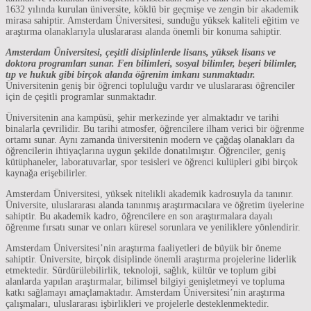
1632 yılında kurulan üniversite, köklü bir geçmişe ve zengin bir akademik
mirasa sahiptir. Amsterdam Üniversitesi, sunduğu yüksek kaliteli eğitim ve
araştırma olanaklarıyla uluslararası alanda önemli bir konuma sahiptir.
Amsterdam Üniversitesi, çeşitli disiplinlerde lisans, yüksek lisans ve
doktora programları sunar. Fen bilimleri, sosyal bilimler, beşeri bilimler,
tıp ve hukuk gibi birçok alanda öğrenim imkanı sunmaktadır.
Üniversitenin geniş bir öğrenci topluluğu vardır ve uluslararası öğrenciler
için de çeşitli programlar sunmaktadır.
Üniversitenin ana kampüsü, şehir merkezinde yer almaktadır ve tarihi
binalarla çevrilidir. Bu tarihi atmosfer, öğrencilere ilham verici bir öğrenme
ortamı sunar. Aynı zamanda üniversitenin modern ve çağdaş olanakları da
öğrencilerin ihtiyaçlarına uygun şekilde donatılmıştır. Öğrenciler, geniş
kütüphaneler, laboratuvarlar, spor tesisleri ve öğrenci kulüpleri gibi birçok
kaynağa erişebilirler.
Amsterdam Üniversitesi, yüksek nitelikli akademik kadrosuyla da tanınır.
Üniversite, uluslararası alanda tanınmış araştırmacılara ve öğretim üyelerine
sahiptir. Bu akademik kadro, öğrencilere en son araştırmalara dayalı
öğrenme fırsatı sunar ve onları küresel sorunlara ve yeniliklere yönlendirir.
Amsterdam Üniversitesi’nin araştırma faaliyetleri de büyük bir öneme
sahiptir. Üniversite, birçok disiplinde önemli araştırma projelerine liderlik
etmektedir. Sürdürülebilirlik, teknoloji, sağlık, kültür ve toplum gibi
alanlarda yapılan araştırmalar, bilimsel bilgiyi genişletmeyi ve topluma
katkı sağlamayı amaçlamaktadır. Amsterdam Üniversitesi’nin araştırma
çalışmaları, uluslararası işbirlikleri ve projelerle desteklenmektedir.