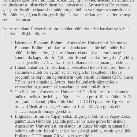
bir yükseköğretim kurumudur. Köklü geçmişi, yüksek akademik standartları
ve uluslararası itibarıyla bilinen bir üniversitedir. Amsterdam Üniversitesi,
geniş bir disiplin yelpazesine sahip birçok bölüm ve program sunmaktadır.
Bu bölümler, öğrencilerin çeşitli ilgi alanlarına ve kariyer hedeflerine uygun
seçenekler sunar.
İşte Amsterdam Üniversitesi’nin popüler bölümlerinden bazıları ve kabul
puanlarına ilişkin bilgiler:
İşletme ve Ekonomi Bölümü: Amsterdam Üniversitesi İşletme ve
Ekonomi Bölümü, uluslararası alanda tanınan bir bölümdür. Bu
bölümde öğrenciler, işletme, finans, ekonomi ve pazarlama gibi
konularda kapsamlı bir eğitim alır. Kabul puanları her yıl değişebilir,
ancak genellikle 7.5 ve üzeri bir Hollanda CITO puanı gereklidir.
Hukuk Fakültesi: Amsterdam Üniversitesi Hukuk Fakültesi, hukuk
alanında kaliteli bir eğitim sunan saygın bir fakültedir. Hukuk
programına başvuran öğrencilerin tipik olarak Hollanda CITO puanı
7.5 ve üzeri olmalıdır. Ayrıca, bazı bölümlerde öğrencilerin
yeteneklerini gösteren ek sınavlara da tabi tutulabilirler.
Tıp Fakültesi: Amsterdam Üniversitesi Tıp Fakültesi, tıp alanında
mükemmeliyeti hedefleyen öğrenciler için prestijli bir bölümdür. Tıp
programına kabul, yüksek bir Hollanda CITO puanı ve Tıp Seçme
Sınavı (Medical College Admission Test – MCAT) gibi özel bir
sınavda başarılı olmayı gerektirir.
Bilgisayar Bilimi ve Yapay Zeka: Bilgisayar Bilimi ve Yapay Zeka,
günümüzün teknoloji çağında popüler ve talep gören bir alandır.
Amsterdam Üniversitesi, bu alanda üst düzey bir eğitim sunan bir
bölüme sahiptir. Kabul puanları her yıl değişebilir, ancak genellikle
Hollanda CITO puanı 7.0 ve üzeri gereklidir.