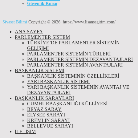
Güvenlik Kursu
Siyaset Bilimi
Copyright © 2026.
https://www.lisansegitim.com/
ANA SAYFA
PARLEMENTER SİSTEM
TÜRKIYE’DE PARLAMENTER SISTEMIN
GELIŞIMI
PARLAMENTER SİSTEMİN TÜRLERİ
PARLAMENTER SİSTEMİN DEZAVANTAJLARI
PARLAMENTER SİSTEMİN AVANTAJLARI
BAŞKANLIK SİSTEMİ
BAŞKANLIK SISTEMININ ÖZELLIKLERI
YARI BAŞKANLIK SISTEMI
YARI BAŞKANLIK SISTEMININ AVANTAJ VE
DEZAVANTAJLARI
BAŞKANLIK SARAYLARI
CUMHURBAŞKANLIĞI KÜLLİYESİ
BEYAZ SARAY
ELYSEE SARAYI
KREMLIN SARAYI
BELLEVUE SARAYI
İLETIŞIM