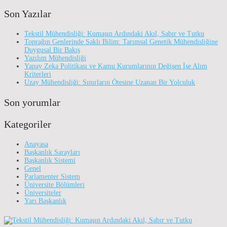
Son Yazılar
Tekstil Mühendisliği: Kumaşın Ardındaki Akıl, Sabır ve Tutku
Toprağın Genlerinde Saklı Bilim: Tarımsal Genetik Mühendisliğine
Duygusal Bir Bakış
Yazılım Mühendisliği
Yapay Zeka Politikası ve Kamu Kurumlarının Değişen İşe Alım
Kriterleri
Uzay Mühendisliği: Sınırların Ötesine Uzanan Bir Yolculuk
Son yorumlar
Kategoriler
Anayasa
Başkanlık Sarayları
Başkanlık Sistemi
Genel
Parlamenter Sistem
Üniversite Bölümleri
Üniversiteler
Yarı Başkanlık