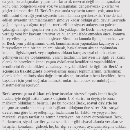
da yok, bu anlaşmaları yapan taraflar artık mevcut değil bu anlaşmalara
konu olan bölgeler/ülkeler yok ve anlaşmaları dengeleyecek çıkarlar ve
güçler kalmadı der.
U. Beck’in
yazısında siyasetin tanımı yok, ama icat
edilmesini önerdiği yeni siyasetin tanımlanması gerekecektir. Yine de icat
edilen siyasetin tanımlanmasının şimdiye kadar olduğu gibi devlet üzerinde
yoğunlaşamayacağına, toplum-merkezli bir siyaset anlayışının galebe
çalacağına ilişkin ipuçları veriyor. Bu yaklaşım ile
Beck
, alt-siyaset adını
verdiği yeni bir kavram üretiyor ve bu anlamı ifade etmeden önce, konuya
bireyselleşmeyi anlatmakla başlıyor. Şimdi bu konuda ilginç bir nokta var
ki
Beck
yeni yaklaşımının direk tanımlamasını yapmaktan kaçınıyor ve
bireyselleşmenin birinci anlamı olarak, başkalarının aksine toplumdan
kopma, ilgisizleşmek veya toplumsallıktan kaçış asosyal olmak anlamına
gelmeyen sanayi toplumunun, yaşam tarzlarının tasfiyesi ile ilgili ve ikinci
olarak da bireylerin kendi yaşam öykülerini kendilerini yapabildikleri,
kendilerini üretebildikleri ve sahneye koyabildikleri ile ilgili bir
Beck’in
açısından bakıldığında
bireyselleşmiş sanayi toplumlarının, tartışılmaz
olarak kabul edilmiş olan doğruların aksine, insanların hem kendileri, hem
başkaları için yeni doğrular bulmak, onları icat etmek zorunluluğunu
hissetmelerini içeriyor.
Beck ayrıca şuna dikkat çekiyor
insanlar bireyselleşmiş kendi özgür
iradeleriyle değil hatta Fransız düşünür J. P. Sartre’ın deyişiyle buna
mahkum olduklarını belirtir. İşte bu noktada
Beck,
sosyal devletle
bu
oluşum arasında sıkı sıkıya bir bağlantı olduğunu öne sürer. Zira
sosyal
devlet
ona göre bireyselleşmeyi hızlandıran bir faktör ve yepyeni ben
merkezli yaşam tarzlarına zemin hazırlayan, bir deney düzenlemesi Beck,
Parlamento, siyasi partiler ya da sendikalar gibi siyasal alanda yer alan ve
tartışılan konuların, giderek hiç bir ilgi ve heyecan uyandırmadığına dikkat