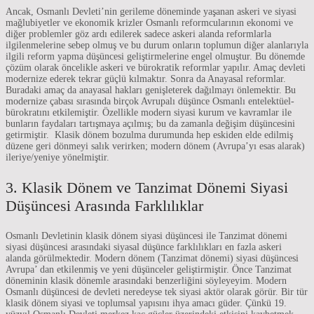
Ancak, Osmanlı Devleti’nin gerileme döneminde yaşanan askeri ve siyasi
mağlubiyetler ve ekonomik krizler Osmanlı reformcularının ekonomi ve
diğer problemler göz ardı edilerek sadece askeri alanda reformlarla
ilgilenmelerine sebep olmuş ve bu durum onların toplumun diğer alanlarıyla
ilgili reform yapma düşüncesi geliştirmelerine engel olmuştur. Bu dönemde
çözüm olarak öncelikle askeri ve bürokratik reformlar yapılır. Amaç devleti
modernize ederek tekrar güçlü kılmaktır. Sonra da Anayasal reformlar.
Buradaki amaç da anayasal hakları genişleterek dağılmayı önlemektir. Bu
modernize çabası sırasında birçok Avrupalı düşünce Osmanlı entelektüel-
bürokratını etkilemiştir. Özellikle modern siyasi kurum ve kavramlar ile
bunların faydaları tartışmaya açılmış; bu da zamanla değişim düşüncesini
getirmiştir. Klasik dönem bozulma durumunda hep eskiden elde edilmiş
düzene geri dönmeyi salık verirken; modern dönem (Avrupa’yı esas alarak)
ileriye/yeniye yönelmiştir.
3. Klasik Dönem ve Tanzimat Dönemi Siyasi
Düşüncesi Arasında Farklılıklar
Osmanlı Devletinin klasik dönem siyasi düşüncesi ile Tanzimat dönemi
siyasi düşüncesi arasındaki siyasal düşünce farklılıkları en fazla askeri
alanda görülmektedir. Modern dönem (Tanzimat dönemi) siyasi düşüncesi
Avrupa’ dan etkilenmiş ve yeni düşünceler geliştirmiştir. Önce Tanzimat
döneminin klasik dönemle arasındaki benzerliğini söyleyeyim. Modern
Osmanlı düşüncesi de devleti neredeyse tek siyasi aktör olarak görür. Bir tür
klasik dönem siyasi ve toplumsal yapısını ihya amacı güder. Çünkü 19.