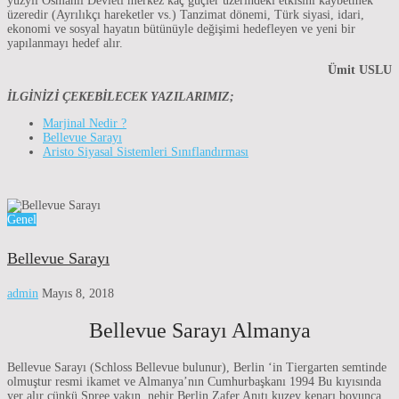
yüzyıl Osmanlı Devleti merkez kaç güçler üzerindeki etkisini kaybetmek
üzeredir (Ayrılıkçı hareketler vs.) Tanzimat dönemi, Türk siyasi, idari,
ekonomi ve sosyal hayatın bütünüyle değişimi hedefleyen ve yeni bir
yapılanmayı hedef alır.
Ümit USLU
İLGİNİZİ ÇEKEBİLECEK YAZILARIMIZ;
Marjinal Nedir ?
Bellevue Sarayı
Aristo Siyasal Sistemleri Sınıflandırması
Genel
Bellevue Sarayı
admin
Mayıs 8, 2018
Bellevue Sarayı Almanya
Bellevue Sarayı (Schloss Bellevue bulunur), Berlin ‘in Tiergarten semtinde
olmuştur resmi ikamet ve Almanya’nın Cumhurbaşkanı 1994 Bu kıyısında
yer alır çünkü Spree yakın, nehir Berlin Zafer Anıtı kuzey kenarı boyunca,