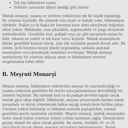
Tek kişi hâkimiyeti esastır
Yetkileri sınırsızdır ülkeyi istediği gibi yönetir
Mutlak monarşi, yasama ve yürütme yetkilerinin tek bir kişide toplandığı
bir yönetim biçimidir. Bu sistemde tüm siyasi ve hukuki yetki, hükümdarın
elindedir. Halkın ya da başka bir kurumun karar alma süreçlerine doğrudan
etkisi yoktur. Hükümdar, yasa çıkarabilir, uygulayabilir ve yargı süreçlerini
yönlendirebilir. Genellikle kral, padişah veya çar gibi unvanlarla anılan bu
lider, ülkenin en yetkili ve tek karar verici kişisidir. Mutlak monarşilerde
iktidar genellikle kalıtsal olarak, yani aile soyundan geçerek devam eder. Bu
sistem, tarih boyunca birçok ülkede uygulanmış, zamanla anayasal
monarşilere veya demokratik sistemlere evrilmiştir. Mutlak monarşi,
merkeziyetçi bir yönetim anlayışı sunar ve hükümdarın otoritesi
sorgulanamaz kabul edilir.
B. Meşruti Monarşi
Meşruti monarşi, hükümdarın yetkilerinin anayasa ile sınırlandırıldığı ve
yasama yetkisinin genellikle bir meclis veya parlamentoya devredildiği bir
yönetim biçimidir. Bu sistemde kral ya da padişah devletin başıdır ancak
mutlak güce sahip değildir. Hükümdar, anayasa çerçevesinde hareket etmek
zorundadır ve devlet yönetiminde halkın seçtiği temsilcilerle birlikte çalışır.
Yürütme yetkisi hükümdar ve hükümet arasında paylaşılırken, yasama
genellikle meclis tarafından yürütülür. Meşruti monarşi, mutlak monarşiden
farklı olarak halkın yönetime dolaylı yoldan katılımını sağlar. Demokrasiye
geçişte önemli bir adım olarak görülür. Bu sistem, özellikle 19. ve 20.
yüzyıllarda birçok ülkede anayasal reformlarla benimsenmiştir. Bugün