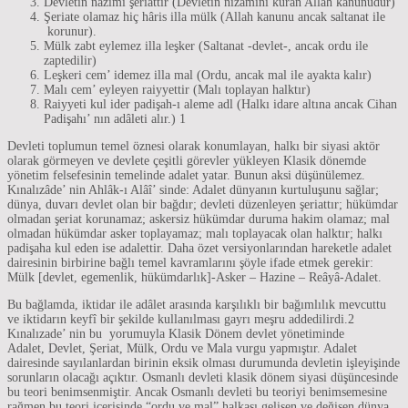
Devletin nâzımı şeriattır (Devletin nizamını kuran Allah kanunudur)
Şeriate olamaz hiç hâris illa mülk (Allah kanunu ancak saltanat ile
korunur).
Mülk zabt eylemez illa leşker (Saltanat -devlet-, ancak ordu ile
zaptedilir)
Leşkeri cem’ idemez illa mal (Ordu, ancak mal ile ayakta kalır)
Malı cem’ eyleyen raiyyettir (Malı toplayan halktır)
Raiyyeti kul ider padişah-ı aleme adl (Halkı idare altına ancak Cihan
Padişahı’ nın adâleti alır.) 1
Devleti toplumun temel öznesi olarak konumlayan, halkı bir siyasi aktör
olarak görmeyen ve devlete çeşitli görevler yükleyen Klasik dönemde
yönetim felsefesinin temelinde adalet yatar. Bunun aksi düşünülemez.
Kınalızâde’ nin Ahlâk-ı Alâî’ sinde: Adalet dünyanın kurtuluşunu sağlar;
dünya, duvarı devlet olan bir bağdır; devleti düzenleyen şeriattır; hükümdar
olmadan şeriat korunamaz; askersiz hükümdar duruma hakim olamaz; mal
olmadan hükümdar asker toplayamaz; malı toplayacak olan halktır; halkı
padişaha kul eden ise adalettir. Daha özet versiyonlarından hareketle adalet
dairesinin birbirine bağlı temel kavramlarını şöyle ifade etmek gerekir:
Mülk [devlet, egemenlik, hükümdarlık]-Asker – Hazine – Reâyâ-Adalet.
Bu bağlamda, iktidar ile adâlet arasında karşılıklı bir bağımlılık mevcuttu
ve iktidarın keyfî bir şekilde kullanılması gayrı meşru addedilirdi.2
Kınalızade’ nin bu yorumuyla Klasik Dönem devlet yönetiminde
Adalet, Devlet, Şeriat, Mülk, Ordu ve Mala vurgu yapmıştır. Adalet
dairesinde sayılanlardan birinin eksik olması durumunda devletin işleyişinde
sorunların olacağı açıktır. Osmanlı devleti klasik dönem siyasi düşüncesinde
bu teori benimsenmiştir. Ancak Osmanlı devleti bu teoriyi benimsemesine
rağmen bu teori içerisinde “ordu ve mal” halkası gelişen ve değişen dünya