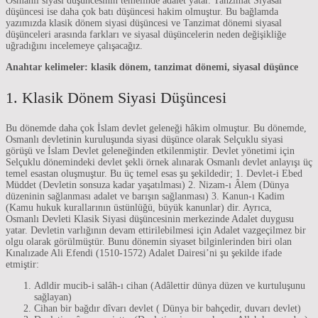
Osmanlı siyasi düşüncesinin temelinde adalet yatar. Tanzimat Siyasal
düşüncesi ise daha çok batı düşüncesi hakim olmuştur. Bu bağlamda
yazımızda klasik dönem siyasi düşüncesi ve Tanzimat dönemi siyasal
düşünceleri arasında farkları ve siyasal düşüncelerin neden değişikliğe
uğradığını incelemeye çalışacağız.
Anahtar kelimeler: klasik dönem, tanzimat dönemi, siyasal düşünce
1. Klasik Dönem Siyasi Düşüncesi
Bu dönemde daha çok İslam devlet geleneği hâkim olmuştur. Bu dönemde,
Osmanlı devletinin kuruluşunda siyasi düşünce olarak Selçuklu siyasi
görüşü ve İslam Devlet geleneğinden etkilenmiştir. Devlet yönetimi için
Selçuklu dönemindeki devlet şekli örnek alınarak Osmanlı devlet anlayışı üç
temel esastan oluşmuştur. Bu üç temel esas şu şekildedir; 1. Devlet-i Ebed
Müddet (Devletin sonsuza kadar yaşatılması) 2. Nizam-ı Âlem (Dünya
düzeninin sağlanması adalet ve barışın sağlanması) 3. Kanun-ı Kadim
(Kamu hukuk kurallarının üstünlüğü, büyük kanunlar) dir. Ayrıca,
Osmanlı Devleti Klasik Siyasi düşüncesinin merkezinde Adalet duygusu
yatar. Devletin varlığının devam ettirilebilmesi için Adalet vazgeçilmez bir
olgu olarak görülmüştür. Bunu dönemin siyaset bilginlerinden biri olan
Kınalızade Ali Efendi (1510-1572) Adalet Dairesi’ni şu şekilde ifade
etmiştir:
Adldir mucib-i salâh-ı cihan (Adâlettir dünya düzen ve kurtuluşunu
sağlayan)
Cihan bir bağdır dîvarı devlet ( Dünya bir bahçedir, duvarı devlet)