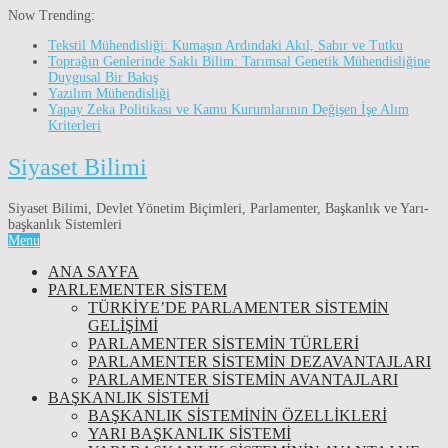
Now Trending:
Tekstil Mühendisliği: Kumaşın Ardındaki Akıl, Sabır ve Tutku
Toprağın Genlerinde Saklı Bilim: Tarımsal Genetik Mühendisliğine
Duygusal Bir Bakış
Yazılım Mühendisliği
Yapay Zeka Politikası ve Kamu Kurumlarının Değişen İşe Alım
Kriterleri
Siyaset Bilimi
Siyaset Bilimi, Devlet Yönetim Biçimleri, Parlamenter, Başkanlık ve Yarı-
başkanlık Sistemleri
Menu
ANA SAYFA
PARLEMENTER SİSTEM
TÜRKIYE’DE PARLAMENTER SISTEMIN
GELIŞIMI
PARLAMENTER SİSTEMİN TÜRLERİ
PARLAMENTER SİSTEMİN DEZAVANTAJLARI
PARLAMENTER SİSTEMİN AVANTAJLARI
BAŞKANLIK SİSTEMİ
BAŞKANLIK SISTEMININ ÖZELLIKLERI
YARI BAŞKANLIK SISTEMI