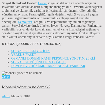
Sosyal Demokrat Devlet:
Devlet
sosyal adalet için en önemli organdır.
Piyasanın tam olarak adaletli olduğuna inanç yoktur. Devletin vatandaşların
toplumsal ve ekonomik varlığını iyileştirmek için önemli roller edindiği
yönetim anlayışıdır. Fırsat eşitliği, gelir dağılımı eşitliği ve asgari yaşam
şartlarını sağlayamayanlar için sorumluluk anlayışı sosyal devletin
önceliğidir.
Demokrasi
, zenginlik ve kapitalizmin uyumunu sağlamaya
çalışır. Sosyal devlete örnek ülkeler: İsveç, Norveç, Danimarka, Finlandiya
verilebilir. Sosyal devlet kaynaklarını temel kamu hizmetlerini sağlamaya
odaklar. Sosyal devlet genellikle karma ekonomi uygular. Özel mülkiyette
sınır yoktur ancak büyük servete büyük oranda vergi standardı vardır.
İLGİNİZİ ÇEKEBİLECEK YAZILARIMIZ;
SOSYAL BELEDİYECİLİK
YEREL SİYASET
OSMANLI DÖNEMİ KAMU PERSONEL YÖNETİM ŞEKLİ
SOSYALİST DÜŞÜNCENİN DOĞUŞU
DEVLET VE HÜKÜMET ARASINDAKİ FARKLAR
Genel
Monarşi yönetim ne demek?
admin
Mayıs 8, 2018