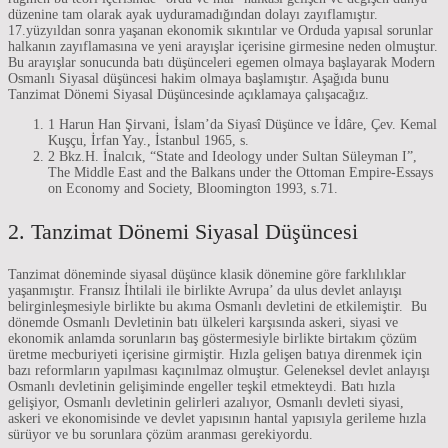
düzenine tam olarak ayak uyduramadığından dolayı zayıflamıştır.
17.yüzyıldan sonra yaşanan ekonomik sıkıntılar ve Orduda yapısal sorunlar
halkanın zayıflamasına ve yeni arayışlar içerisine girmesine neden olmuştur.
Bu arayışlar sonucunda batı düşünceleri egemen olmaya başlayarak Modern
Osmanlı Siyasal düşüncesi hakim olmaya başlamıştır. Aşağıda bunu
Tanzimat Dönemi Siyasal Düşüncesinde açıklamaya çalışacağız.
1 Harun Han Şirvani, İslam’da Siyasî Düşünce ve İdâre, Çev. Kemal
Kuşçu, İrfan Yay., İstanbul 1965, s.
2 Bkz.H. İnalcık, “State and Ideology under Sultan Süleyman I”,
The Middle East and the Balkans under the Ottoman Empire-Essays
on Economy and Society, Bloomington 1993, s.71.
2. Tanzimat Dönemi Siyasal Düşüncesi
Tanzimat döneminde siyasal düşünce klasik dönemine göre farklılıklar
yaşanmıştır. Fransız İhtilali ile birlikte Avrupa’ da ulus devlet anlayışı
belirginleşmesiyle birlikte bu akıma Osmanlı devletini de etkilemiştir. Bu
dönemde Osmanlı Devletinin batı ülkeleri karşısında askeri, siyasi ve
ekonomik anlamda sorunların baş göstermesiyle birlikte birtakım çözüm
üretme mecburiyeti içerisine girmiştir. Hızla gelişen batıya direnmek için
bazı reformların yapılması kaçınılmaz olmuştur. Geleneksel devlet anlayışı
Osmanlı devletinin gelişiminde engeller teşkil etmekteydi. Batı hızla
gelişiyor, Osmanlı devletinin gelirleri azalıyor, Osmanlı devleti siyasi,
askeri ve ekonomisinde ve devlet yapısının hantal yapısıyla gerileme hızla
sürüyor ve bu sorunlara çözüm aranması gerekiyordu.