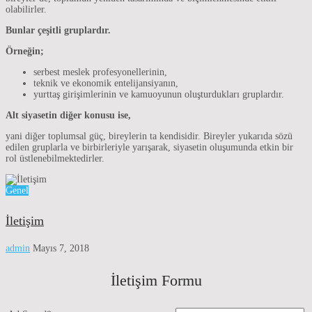
olabilirler.
Bunlar çeşitli gruplardır.
Örneğin;
serbest meslek profesyonellerinin,
teknik ve ekonomik entelijansiyanın,
yurttaş girişimlerinin ve kamuoyunun oluşturdukları gruplardır.
Alt siyasetin diğer konusu ise,
yani diğer toplumsal güç, bireylerin ta kendisidir. Bireyler yukarıda sözü
edilen gruplarla ve birbirleriyle yarışarak, siyasetin oluşumunda etkin bir
rol üstlenebilmektedirler.
Genel
İletişim
admin
Mayıs 7, 2018
İletişim Formu