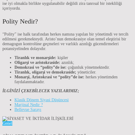
ise iyi olmakla birlikte uygulanabilir değildi zira tanrısal bir istekliliği
içeriyordu.
Polity Nedir?
“Polity” ise halk tarafından herkes namına yapılan bir yönetimdi ve tercih
edilmesi gerekmekteydi. Aristo’nun demokrasiye olan temel eleştirisi bir
demagogun kontrolüne geçmeleri ve varlıklı azınlığı gücendirmeleri
potansiyelinden dolayıdır.
Tiranlık ve monarşide:
kişiler
Oligarşi ve aristokraside:
azınlık;
Demokrasi ve “polity”de ise:
çoğunluk yönetmektedir.
Tiranlık, oligarşi ve demokraside;
yöneticiler.
Monarşi, Aristokrasi ve “polity”de ise:
herkes yönetimden
faydalanmaktadır.
İLGİNİZİ ÇEKEBİLECEK YAZILARIMIZ;
Klasik Dönem Siyasi Düşüncesi
Marjinal Nedir ?
Bellevue Sarayı
Genel