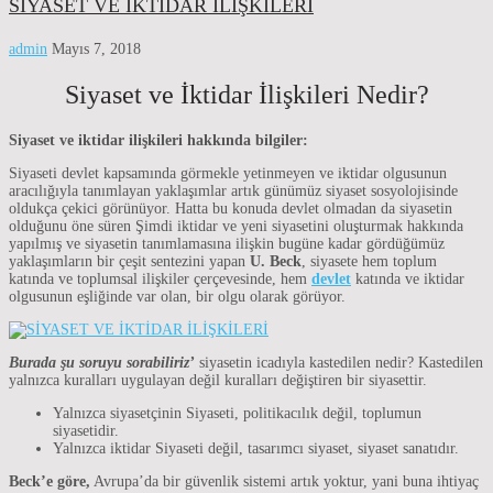
SİYASET VE İKTİDAR İLİŞKİLERİ
admin
Mayıs 7, 2018
Siyaset ve İktidar İlişkileri Nedir?
Siyaset ve iktidar ilişkileri hakkında bilgiler:
Siyaseti devlet kapsamında görmekle yetinmeyen ve iktidar olgusunun
aracılığıyla tanımlayan yaklaşımlar artık günümüz siyaset sosyolojisinde
oldukça çekici görünüyor. Hatta bu konuda devlet olmadan da siyasetin
olduğunu öne süren Şimdi iktidar ve yeni siyasetini oluşturmak hakkında
yapılmış ve siyasetin tanımlamasına ilişkin bugüne kadar gördüğümüz
yaklaşımların bir çeşit sentezini yapan
U. Beck
, siyasete hem toplum
katında ve toplumsal ilişkiler çerçevesinde, hem
devlet
katında ve iktidar
olgusunun eşliğinde var olan, bir olgu olarak görüyor.
Burada şu soruyu sorabiliriz’
siyasetin icadıyla kastedilen nedir? Kastedilen
yalnızca kuralları uygulayan değil kuralları değiştiren bir siyasettir.
Yalnızca siyasetçinin Siyaseti, politikacılık değil, toplumun
siyasetidir.
Yalnızca iktidar Siyaseti değil, tasarımcı siyaset, siyaset sanatıdır.
Beck’e göre,
Avrupa’da bir güvenlik sistemi artık yoktur, yani buna ihtiyaç