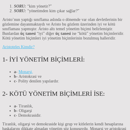
SORU:
“kim yönetir?”
SORU:
“yönetimden kim çıkar sağlar?”
Aristo’nun yaptığı sınıflama aslında o dönemde var olan devletlerinin bir
gözlemine dayanmaktaydı ve Aristo bu gözlem üzerinden iyi ve kötü
sınıflaması yapmıştır. Aristo altı temel yönetim biçimi belirlemiştir.
Bunlardan
üç tanesi
“iyi” diğer
üç tanesi
ise “kötü” yönetim biçimleridir.
Kötü yönetim biçimleri iyi yönetim biçimlerinin bozulmuş halleridir.
Aristoteles Kimdir?
1- İYİ YÖNETİM BİÇİMLERİ:
a-
Monarşi,
b-
Aristokrasi ve
c-
Polity denilen yapılardır.
2- KÖTÜ YÖNETİM BİÇİMLERİ İSE:
a-
Tiranlık,
b-
Oligarşi
c-
Demokrasidir.
Tiranlık, oligarşi ve demokraside kişi grup ve kitlelerin kendi hesaplarına
başkalarını dikkate almadan yönetim söz konusuydu. Monarşi ve aristokrasi