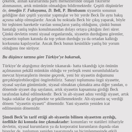
çekerek, alınan kararlarında parti merkezlerinde oluşan fikirlerle
alınmasının, artık mümkün olmadığını bildirmektedir. Çeşitli düşünürler
de,
örneğin F. Fukuyama, D.
Bell, P. Birnbaum
siyasetin sonunun
geldiğine dair çeşitli yayınlar yapmışlar ve bir yerde Beck İle aynı bakış
açısına sahip olmuşlardır. Ancak bu noktada Beck bir çıkış yaparak, böyle
bir teşhisten hareketle varılan sonuçların yanlış olduğunu, çünkü bunun
hastalığı yanlış teşhis konulmasından dolayı ortaya çıktığını ileri sürer.
Çünkü devletin resmi siyasal organlarında, siyasetin durduğunu görenler,
siyasetin toplum katında da top yekun durduğu ya da ortadan kalktığı
korkusuna kapılıyorlar. Ancak Beck bunun kesinlikle yanlış bir yorum
olduğunu öne sürüyor.
Bu düşünce tarzına göre Türkiye’ye bakarsak,
Türkiye’de alıştığımız deyimle tıkanarak- hatta tıkandığı için önünün
açılmasının pekâlâ mümkün olduğu ve yerleşik resmi sorumluluklarla
mevcut hiyerarşilerin ötesine geçerek, yeni bir siyasetin doğumunu
gerçekleştirebileceğini öngörebiliriz. Sanayi toplumuna özgü siyasette,
siyasal sayılan günümüzde, siyasal olmaktan çıkmakta ama diğer yandan, o
dönemde siyaset dışı sayılanın, artık siyasetin kapsamına girdiği Beck
tarafından kabul edilmektedir. Beck’in alt-siyaset adını verdiği siyaset, artık
başka odaklar da gelişmekte ve şekillenmektedir. Alt-siyasetin uç verdiği
dönem “siyasetin siyaseti” dönemidir. Yani siyasetin yeniden icat
edilmesinin dönemidir.
Şimdi Beck’in tarif ettiği alt-siyasetin bilinen siyasetten ayrılığı,
özellikle iki
konuda öne çıkmaktadır:
konumları ve statüleri itibariyle
devletin, siyasal kurumların ya da korporatist kurumların dışında olan
bireyler de, toplumun yeniden tasarımında ve biçimlenmesinde etkili