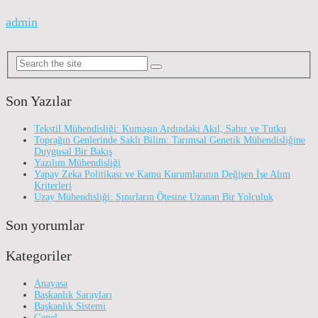
admin
Son Yazılar
Tekstil Mühendisliği: Kumaşın Ardındaki Akıl, Sabır ve Tutku
Toprağın Genlerinde Saklı Bilim: Tarımsal Genetik Mühendisliğine
Duygusal Bir Bakış
Yazılım Mühendisliği
Yapay Zeka Politikası ve Kamu Kurumlarının Değişen İşe Alım
Kriterleri
Uzay Mühendisliği: Sınırların Ötesine Uzanan Bir Yolculuk
Son yorumlar
Kategoriler
Anayasa
Başkanlık Sarayları
Başkanlık Sistemi
Genel