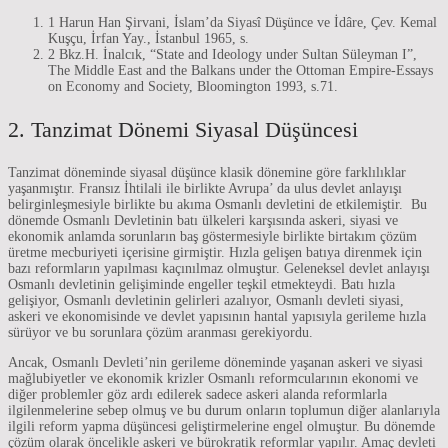
1 Harun Han Şirvani, İslam’da Siyasî Düşünce ve İdâre, Çev. Kemal
Kuşçu, İrfan Yay., İstanbul 1965, s.
2 Bkz.H. İnalcık, “State and Ideology under Sultan Süleyman I”,
The Middle East and the Balkans under the Ottoman Empire-Essays
on Economy and Society, Bloomington 1993, s.71.
2. Tanzimat Dönemi Siyasal Düşüncesi
Tanzimat döneminde siyasal düşünce klasik dönemine göre farklılıklar
yaşanmıştır. Fransız İhtilali ile birlikte Avrupa’ da ulus devlet anlayışı
belirginleşmesiyle birlikte bu akıma Osmanlı devletini de etkilemiştir. Bu
dönemde Osmanlı Devletinin batı ülkeleri karşısında askeri, siyasi ve
ekonomik anlamda sorunların baş göstermesiyle birlikte birtakım çözüm
üretme mecburiyeti içerisine girmiştir. Hızla gelişen batıya direnmek için
bazı reformların yapılması kaçınılmaz olmuştur. Geleneksel devlet anlayışı
Osmanlı devletinin gelişiminde engeller teşkil etmekteydi. Batı hızla
gelişiyor, Osmanlı devletinin gelirleri azalıyor, Osmanlı devleti siyasi,
askeri ve ekonomisinde ve devlet yapısının hantal yapısıyla gerileme hızla
sürüyor ve bu sorunlara çözüm aranması gerekiyordu.
Ancak, Osmanlı Devleti’nin gerileme döneminde yaşanan askeri ve siyasi
mağlubiyetler ve ekonomik krizler Osmanlı reformcularının ekonomi ve
diğer problemler göz ardı edilerek sadece askeri alanda reformlarla
ilgilenmelerine sebep olmuş ve bu durum onların toplumun diğer alanlarıyla
ilgili reform yapma düşüncesi geliştirmelerine engel olmuştur. Bu dönemde
çözüm olarak öncelikle askeri ve bürokratik reformlar yapılır. Amaç devleti