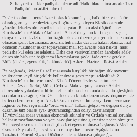
Raiyyeti kul ider padişah-ı aleme adl (Halkı idare altına ancak Cihan
Padişahı’ nın adâleti alır.) 1
Devleti toplumun temel öznesi olarak konumlayan, halkı bir siyasi aktör
olarak görmeyen ve devlete çeşitli görevler yükleyen Klasik dönemde
yönetim felsefesinin temelinde adalet yatar. Bunun aksi düşünülemez.
Kınalızâde’ nin Ahlâk-ı Alâî’ sinde: Adalet dünyanın kurtuluşunu sağlar;
dünya, duvarı devlet olan bir bağdır; devleti düzenleyen şeriattır; hükümdar
olmadan şeriat korunamaz; askersiz hükümdar duruma hakim olamaz; mal
olmadan hükümdar asker toplayamaz; malı toplayacak olan halktır; halkı
padişaha kul eden ise adalettir. Daha özet versiyonlarından hareketle adalet
dairesinin birbirine bağlı temel kavramlarını şöyle ifade etmek gerekir:
Mülk [devlet, egemenlik, hükümdarlık]-Asker – Hazine – Reâyâ-Adalet.
Bu bağlamda, iktidar ile adâlet arasında karşılıklı bir bağımlılık mevcuttu
ve iktidarın keyfî bir şekilde kullanılması gayrı meşru addedilirdi.2
Kınalızade’ nin bu yorumuyla Klasik Dönem devlet yönetiminde
Adalet, Devlet, Şeriat, Mülk, Ordu ve Mala vurgu yapmıştır. Adalet
dairesinde sayılanlardan birinin eksik olması durumunda devletin işleyişinde
sorunların olacağı açıktır. Osmanlı devleti klasik dönem siyasi düşüncesinde
bu teori benimsenmiştir. Ancak Osmanlı devleti bu teoriyi benimsemesine
rağmen bu teori içerisinde “ordu ve mal” halkası gelişen ve değişen dünya
düzenine tam olarak ayak uyduramadığından dolayı zayıflamıştır.
17.yüzyıldan sonra yaşanan ekonomik sıkıntılar ve Orduda yapısal sorunlar
halkanın zayıflamasına ve yeni arayışlar içerisine girmesine neden olmuştur.
Bu arayışlar sonucunda batı düşünceleri egemen olmaya başlayarak Modern
Osmanlı Siyasal düşüncesi hakim olmaya başlamıştır. Aşağıda bunu
Tanzimat Dönemi Siyasal Düşüncesinde açıklamaya çalışacağız.