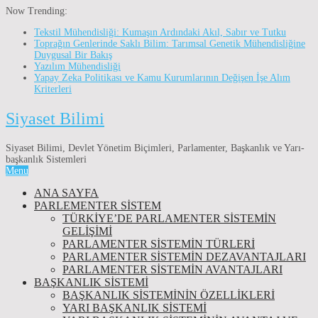
Now Trending:
Tekstil Mühendisliği: Kumaşın Ardındaki Akıl, Sabır ve Tutku
Toprağın Genlerinde Saklı Bilim: Tarımsal Genetik Mühendisliğine
Duygusal Bir Bakış
Yazılım Mühendisliği
Yapay Zeka Politikası ve Kamu Kurumlarının Değişen İşe Alım
Kriterleri
Siyaset Bilimi
Siyaset Bilimi, Devlet Yönetim Biçimleri, Parlamenter, Başkanlık ve Yarı-
başkanlık Sistemleri
Menu
ANA SAYFA
PARLEMENTER SİSTEM
TÜRKIYE’DE PARLAMENTER SISTEMIN
GELIŞIMI
PARLAMENTER SİSTEMİN TÜRLERİ
PARLAMENTER SİSTEMİN DEZAVANTAJLARI
PARLAMENTER SİSTEMİN AVANTAJLARI
BAŞKANLIK SİSTEMİ
BAŞKANLIK SISTEMININ ÖZELLIKLERI
YARI BAŞKANLIK SISTEMI