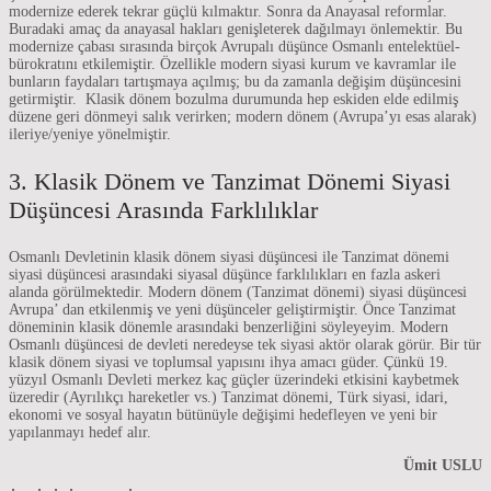
modernize ederek tekrar güçlü kılmaktır. Sonra da Anayasal reformlar.
Buradaki amaç da anayasal hakları genişleterek dağılmayı önlemektir. Bu
modernize çabası sırasında birçok Avrupalı düşünce Osmanlı entelektüel-
bürokratını etkilemiştir. Özellikle modern siyasi kurum ve kavramlar ile
bunların faydaları tartışmaya açılmış; bu da zamanla değişim düşüncesini
getirmiştir. Klasik dönem bozulma durumunda hep eskiden elde edilmiş
düzene geri dönmeyi salık verirken; modern dönem (Avrupa’yı esas alarak)
ileriye/yeniye yönelmiştir.
3. Klasik Dönem ve Tanzimat Dönemi Siyasi
Düşüncesi Arasında Farklılıklar
Osmanlı Devletinin klasik dönem siyasi düşüncesi ile Tanzimat dönemi
siyasi düşüncesi arasındaki siyasal düşünce farklılıkları en fazla askeri
alanda görülmektedir. Modern dönem (Tanzimat dönemi) siyasi düşüncesi
Avrupa’ dan etkilenmiş ve yeni düşünceler geliştirmiştir. Önce Tanzimat
döneminin klasik dönemle arasındaki benzerliğini söyleyeyim. Modern
Osmanlı düşüncesi de devleti neredeyse tek siyasi aktör olarak görür. Bir tür
klasik dönem siyasi ve toplumsal yapısını ihya amacı güder. Çünkü 19.
yüzyıl Osmanlı Devleti merkez kaç güçler üzerindeki etkisini kaybetmek
üzeredir (Ayrılıkçı hareketler vs.) Tanzimat dönemi, Türk siyasi, idari,
ekonomi ve sosyal hayatın bütünüyle değişimi hedefleyen ve yeni bir
yapılanmayı hedef alır.
Ümit USLU