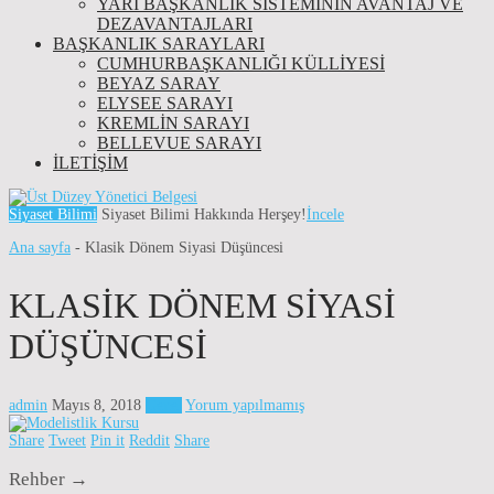
YARI BAŞKANLIK SISTEMININ AVANTAJ VE
DEZAVANTAJLARI
BAŞKANLIK SARAYLARI
CUMHURBAŞKANLIĞI KÜLLİYESİ
BEYAZ SARAY
ELYSEE SARAYI
KREMLIN SARAYI
BELLEVUE SARAYI
İLETIŞIM
Siyaset Bilimi
Siyaset Bilimi Hakkında Herşey!
İncele
Ana sayfa
-
Klasik Dönem Siyasi Düşüncesi
KLASIK DÖNEM SIYASI
DÜŞÜNCESI
admin
Mayıs 8, 2018
Genel
Yorum yapılmamış
Share
Tweet
Pin it
Reddit
Share
Rehber →