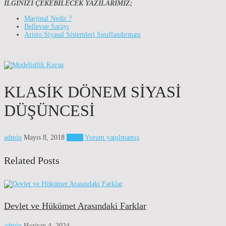
İLGİNİZİ ÇEKEBİLECEK YAZILARIMIZ;
Marjinal Nedir ?
Bellevue Sarayı
Aristo Siyasal Sistemleri Sınıflandırması
KLASIK DÖNEM SIYASI
DÜŞÜNCESI
admin
Mayıs 8, 2018
Genel
Yorum yapılmamış
Related Posts
Devlet ve Hükümet Arasındaki Farklar
admin
Haziran 4, 2024